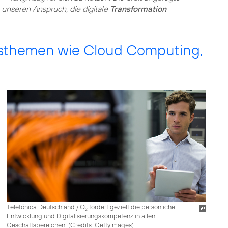
in unseren Anspruch, die digitale
Transformation
sthemen wie Cloud Computing,
Telefónica Deutschland / O
fördert gezielt die persönliche
2
Entwicklung und Digitalisierungskompetenz in allen
Geschäftsbereichen. (
Credits: GettyImages
)