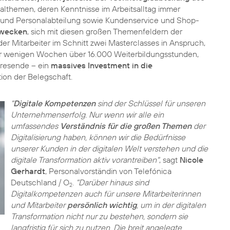
althemen, deren Kenntnisse im Arbeitsalltag immer
z- und Personalabteilung sowie Kundenservice und Shop-
 wecken
, sich mit diesen großen Themenfeldern der
der Mitarbeiter im Schnitt zwei Masterclasses in Anspruch,
r wenigen Wochen über 16.000 Weiterbildungsstunden,
hresende – ein
massives Investment in die
ion der Belegschaft.
"
Digitale Kompetenzen
sind der Schlüssel für unseren
Unternehmenserfolg. Nur wenn wir alle ein
umfassendes
Verständnis für die großen Themen
der
Digitalisierung haben, können wir die Bedürfnisse
unserer Kunden in der digitalen Welt verstehen und die
digitale Transformation aktiv vorantreiben"
, sagt
Nicole
Gerhardt
, Personalvorständin von Telefónica
Deutschland / O
.
"Darüber hinaus sind
2
Digitalkompetenzen auch für unsere Mitarbeiterinnen
und Mitarbeiter
persönlich wichtig
, um in der digitalen
Transformation nicht nur zu bestehen, sondern sie
langfristig für sich zu nutzen. Die breit angelegte