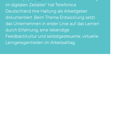
im digitalen Zeitalter“
hat Telefónica
Deutschland ihre Haltung als Arbeitgeber
dokumentiert. Beim Thema Entwicklung setzt
das Unternehmen in erster Linie auf das Lernen
durch Erfahrung, eine lebendige
Feedbackkultur und selbstgesteuerte, virtuelle
Lerngelegenheiten im Arbeitsalltag.