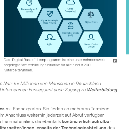
Das „Digital Basics“-Lernprogramm ist eine unternehmensweit
angelegte Weiterbildungsinitiative für alle rund 8.200
Mitarbeiter/innen.
 im Netz für Millionen von Menschen in Deutschland
 das Unternehmen konsequent auch Zugang zu
Weiterbildung
ons
mit Fachexperten. Sie finden an mehreren Terminen
m Anschluss weiterhin jederzeit auf Abruf verfügbar.
 Lernmaterialien, die ebenfalls
kontinuierlich aufrufbar
itarbeiter/innen jenseits der Technologieabteilung
des