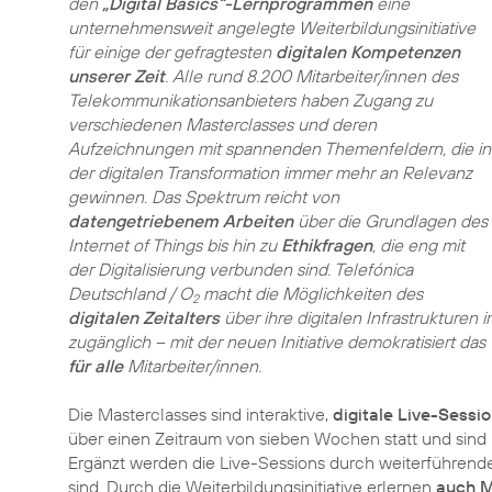
den
„Digital Basics“-Lernprogrammen
eine
unternehmensweit angelegte Weiterbildungsinitiative
für einige der gefragtesten
digitalen Kompetenzen
unserer Zeit
. Alle rund 8.200 Mitarbeiter/innen des
Telekommunikationsanbieters haben Zugang zu
verschiedenen Masterclasses und deren
Aufzeichnungen mit spannenden Themenfeldern, die in
der digitalen Transformation immer mehr an Relevanz
gewinnen. Das Spektrum reicht von
datengetriebenem Arbeiten
über die Grundlagen des
Internet of Things bis hin zu
Ethikfragen
, die eng mit
der Digitalisierung verbunden sind. Telefónica
Deutschland / O
macht die Möglichkeiten des
2
digitalen Zeitalters
über ihre digitalen Infrastrukturen
zugänglich – mit der neuen Initiative demokratisiert
für alle
Mitarbeiter/innen.
Die Masterclasses sind interaktive,
digitale Live-Sessi
über einen Zeitraum von sieben Wochen statt und sind i
Ergänzt werden die Live-Sessions durch weiterführende
sind. Durch die Weiterbildungsinitiative erlernen
auch M