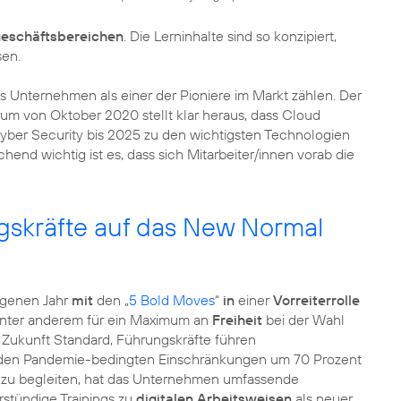
 Geschäftsbereichen
. Die Lerninhalte sind so konzipiert,
sen.
s Unternehmen als einer der Pioniere im Markt zählen. Der
m von Oktober 2020 stellt klar heraus, dass Cloud
Cyber Security bis 2025 zu den wichtigsten Technologien
d wichtig ist es, dass sich Mitarbeiter/innen vorab die
gskräfte auf das New Normal
ngenen Jahr
mit
den „
5 Bold Moves
“
in
einer
Vorreiterrolle
n unter anderem für ein Maximum an
Freiheit
bei der Wahl
in Zukunft Standard, Führungskräfte führen
 den Pandemie-bedingten Einschränkungen um 70 Prozent
l zu begleiten, hat das Unternehmen umfassende
rstündige Trainings zu
digitalen Arbeitsweisen
als neuer