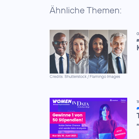
Ähnliche Themen:
0
B
Credits: Shutterstock / Flamingo Images
1
#