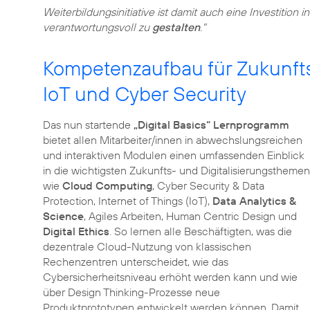
Weiterbildungsinitiative ist damit auch eine Investition 
verantwortungsvoll zu
gestalten
."
Kompetenzaufbau für Zukunft
IoT und Cyber Security
Das nun startende
„Digital Basics“ Lernprogramm
bietet allen Mitarbeiter/innen in abwechslungsreichen
und interaktiven Modulen einen umfassenden Einblick
in die wichtigsten Zukunfts- und Digitalisierungsthemen
wie
Cloud Computing
, Cyber Security & Data
Protection, Internet of Things (IoT),
Data Analytics &
Science
, Agiles Arbeiten, Human Centric Design und
Digital Ethics
. So lernen alle Beschäftigten, was die
dezentrale Cloud-Nutzung von klassischen
Rechenzentren unterscheidet, wie das
Cybersicherheitsniveau erhöht werden kann und wie
über Design Thinking-Prozesse neue
Produktprototypen entwickelt werden können. Damit