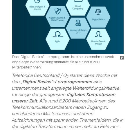
Das „Digital Basics“-Lernprogramm ist eine unternehmensweit
angelegte Weiterbildungsinitiative für alle rund 8.200
Mitarbeiter/innen.
Telefónica Deutschland / O
startet diese Woche mit
2
den
„Digital Basics“-Lernprogrammen
eine
unternehmensweit angelegte Weiterbildungsinitiative
für einige der gefragtesten
digitalen Kompetenzen
unserer Zeit
. Alle rund 8.200 Mitarbeiter/innen des
Telekommunikationsanbieters haben Zugang zu
verschiedenen Masterclasses und deren
Aufzeichnungen mit spannenden Themenfeldern, die in
der digitalen Transformation immer mehr an Relevanz