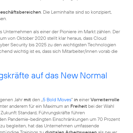
 Geschäftsbereichen
. Die Lerninhalte sind so konzipiert,
sen.
s Unternehmen als einer der Pioniere im Markt zählen. Der
m von Oktober 2020 stellt klar heraus, dass Cloud
Cyber Security bis 2025 zu den wichtigsten Technologien
d wichtig ist es, dass sich Mitarbeiter/innen vorab die
gskräfte auf das New Normal
ngenen Jahr
mit
den „
5 Bold Moves
“
in
einer
Vorreiterrolle
n unter anderem für ein Maximum an
Freiheit
bei der Wahl
in Zukunft Standard, Führungskräfte führen
 den Pandemie-bedingten Einschränkungen um 70 Prozent
l zu begleiten, hat das Unternehmen umfassende
rstündige Trainings zu
digitalen Arbeitsweisen
als neuer