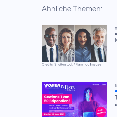
Ähnliche Themen:
0
B
Credits: Shutterstock / Flamingo Images
1
#