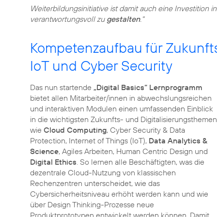
Weiterbildungsinitiative ist damit auch eine Investition 
verantwortungsvoll zu
gestalten
."
Kompetenzaufbau für Zukunft
IoT und Cyber Security
Das nun startende
„Digital Basics“ Lernprogramm
bietet allen Mitarbeiter/innen in abwechslungsreichen
und interaktiven Modulen einen umfassenden Einblick
in die wichtigsten Zukunfts- und Digitalisierungsthemen
wie
Cloud Computing
, Cyber Security & Data
Protection, Internet of Things (IoT),
Data Analytics &
Science
, Agiles Arbeiten, Human Centric Design und
Digital Ethics
. So lernen alle Beschäftigten, was die
dezentrale Cloud-Nutzung von klassischen
Rechenzentren unterscheidet, wie das
Cybersicherheitsniveau erhöht werden kann und wie
über Design Thinking-Prozesse neue
Produktprototypen entwickelt werden können. Damit