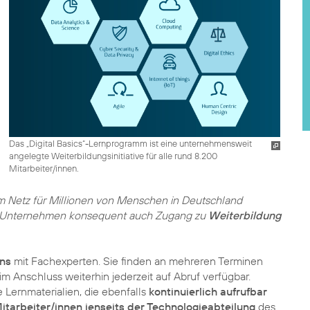
Das „Digital Basics“-Lernprogramm ist eine unternehmensweit
angelegte Weiterbildungsinitiative für alle rund 8.200
Mitarbeiter/innen.
 im Netz für Millionen von Menschen in Deutschland
 das Unternehmen konsequent auch Zugang zu
Weiterbildung
ons
mit Fachexperten. Sie finden an mehreren Terminen
m Anschluss weiterhin jederzeit auf Abruf verfügbar.
 Lernmaterialien, die ebenfalls
kontinuierlich aufrufbar
itarbeiter/innen jenseits der Technologieabteilung
des