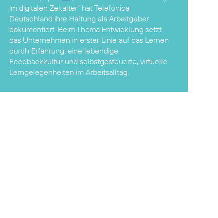
im digitalen Zeitalter“
hat Telefónica
Deutschland ihre Haltung als Arbeitgeber
dokumentiert. Beim Thema Entwicklung setzt
das Unternehmen in erster Linie auf das Lernen
durch Erfahrung, eine lebendige
Feedbackkultur und selbstgesteuerte, virtuelle
Lerngelegenheiten im Arbeitsalltag.