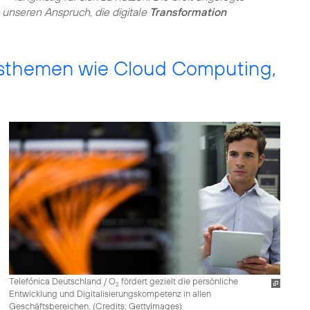
in unseren Anspruch, die digitale
Transformation
sthemen wie Cloud Computing,
Telefónica Deutschland / O
fördert gezielt die persönliche
2
Entwicklung und Digitalisierungskompetenz in allen
Geschäftsbereichen. (
Credits: GettyImages
)