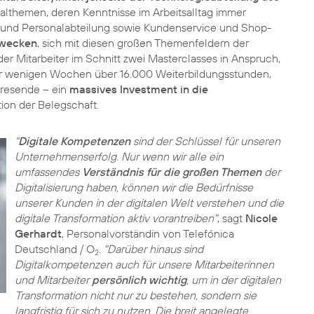
althemen, deren Kenntnisse im Arbeitsalltag immer
z- und Personalabteilung sowie Kundenservice und Shop-
 wecken
, sich mit diesen großen Themenfeldern der
der Mitarbeiter im Schnitt zwei Masterclasses in Anspruch,
r wenigen Wochen über 16.000 Weiterbildungsstunden,
hresende – ein
massives Investment in die
ion der Belegschaft.
"
Digitale Kompetenzen
sind der Schlüssel für unseren
Unternehmenserfolg. Nur wenn wir alle ein
umfassendes
Verständnis für die großen Themen
der
Digitalisierung haben, können wir die Bedürfnisse
unserer Kunden in der digitalen Welt verstehen und die
digitale Transformation aktiv vorantreiben"
, sagt
Nicole
Gerhardt
, Personalvorständin von Telefónica
Deutschland / O
.
"Darüber hinaus sind
2
Digitalkompetenzen auch für unsere Mitarbeiterinnen
und Mitarbeiter
persönlich wichtig
, um in der digitalen
Transformation nicht nur zu bestehen, sondern sie
langfristig für sich zu nutzen. Die breit angelegte