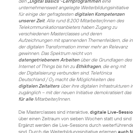
den
„Digital Basics“-Lernprogrammen
eine
unternehmensweit angelegte Weiterbildungsinitiative
für einige der gefragtesten
digitalen Kompetenzen
unserer Zeit
. Alle rund 8.200 Mitarbeiter/innen des
Telekommunikationsanbieters haben Zugang zu
verschiedenen Masterclasses und deren
Aufzeichnungen mit spannenden Themenfeldern, die in
der digitalen Transformation immer mehr an Relevanz
gewinnen. Das Spektrum reicht von
datengetriebenem Arbeiten
über die Grundlagen des
Internet of Things bis hin zu
Ethikfragen
, die eng mit
der Digitalisierung verbunden sind. Telefónica
Deutschland / O
macht die Möglichkeiten des
2
digitalen Zeitalters
über ihre digitalen Infrastrukturen
zugänglich – mit der neuen Initiative demokratisiert
für alle
Mitarbeiter/innen.
Die Masterclasses sind interaktive,
digitale Live-Sessi
über einen Zeitraum von sieben Wochen statt und sind i
Ergänzt werden die Live-Sessions durch weiterführende
sind. Durch die Weiterbildungsinitiative erlernen
auch M