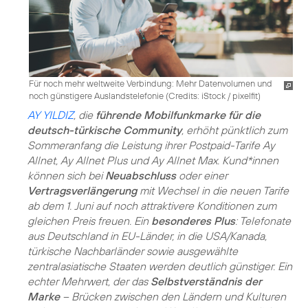
Für noch mehr weltweite Verbindung: Mehr Datenvolumen und
noch günstigere Auslandstelefonie (
Credits: iStock / pixelfit
)
AY YILDIZ
, die
führende Mobilfunkmarke für die
deutsch-türkische Community
, erhöht pünktlich zum
Sommeranfang die Leistung ihrer Postpaid-Tarife Ay
Allnet, Ay Allnet Plus und Ay Allnet Max. Kund*innen
können sich bei
Neuabschluss
oder einer
Vertragsverlängerung
mit Wechsel in die neuen Tarife
ab dem 1. Juni auf noch attraktivere Konditionen zum
gleichen Preis freuen. Ein
besonderes Plus
: Telefonate
aus Deutschland in EU-Länder, in die USA/Kanada,
türkische Nachbarländer sowie ausgewählte
zentralasiatische Staaten werden deutlich günstiger. Ein
echter Mehrwert, der das
Selbstverständnis der
Marke
– Brücken zwischen den Ländern und Kulturen