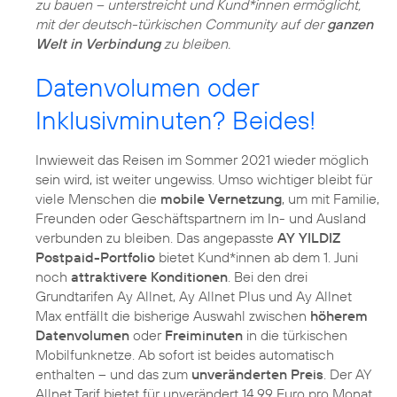
zu bauen – unterstreicht und Kund*innen ermöglicht,
mit der deutsch-türkischen Community auf der
ganzen
Welt in Verbindung
zu bleiben.
Datenvolumen oder
Inklusivminuten? Beides!
Inwieweit das Reisen im Sommer 2021 wieder möglich
sein wird, ist weiter ungewiss. Umso wichtiger bleibt für
viele Menschen die
mobile Vernetzung
, um mit Familie,
Freunden oder Geschäftspartnern im In- und Ausland
verbunden zu bleiben. Das angepasste
AY YILDIZ
Postpaid-Portfolio
bietet Kund*innen ab dem 1. Juni
noch
attraktivere Konditionen
. Bei den drei
Grundtarifen Ay Allnet, Ay Allnet Plus und Ay Allnet
Max entfällt die bisherige Auswahl zwischen
höherem
Datenvolumen
oder
Freiminuten
in die türkischen
Mobilfunknetze. Ab sofort ist beides automatisch
enthalten – und das zum
unveränderten Preis
. Der AY
Allnet Tarif bietet für unverändert 14,99 Euro pro Monat