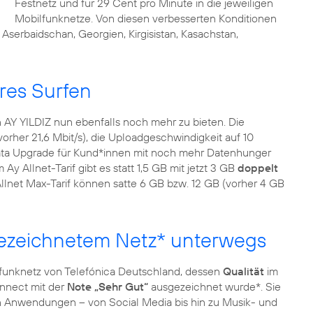
Festnetz und für 29 Cent pro Minute in die jeweiligen
Mobilfunknetze. Von diesen verbesserten Konditionen
serbaidschan, Georgien, Kirgisistan, Kasachstan,
res Surfen
n AY YILDIZ nun ebenfalls noch mehr zu bieten. Die
vorher 21,6 Mbit/s), die Uploadgeschwindigkeit auf 10
Data Upgrade für Kund*innen mit noch mehr Datenhunger
m Ay Allnet-Tarif gibt es statt 1,5 GB mit jetzt 3 GB
doppelt
 Allnet Max-Tarif können satte 6 GB bzw. 12 GB (vorher 4 GB
gezeichnetem Netz* unterwegs
lfunknetz von Telefónica Deutschland, dessen
Qualität
im
onnect mit der
Note „Sehr Gut“
ausgezeichnet wurde*. Sie
en Anwendungen – von Social Media bis hin zu Musik- und