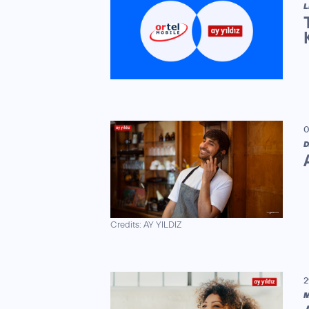
L
0
D
Credits: AY YILDIZ
2
M