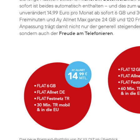
sofort ist beides automatisch enthalten – und das zum
u
unverändert 14,99 Euro pro Monat ab sofort 6 GB und 30
Freiminuten und Ay Allnet Max ganze 24 GB und 120 Frei
Anpassung trägt damit nicht nur der generell steigen
sondern auch der
Freude am Telefonieren
.
Das neue Postpaid-Portfolio von AY YILDIZ im Überblick.