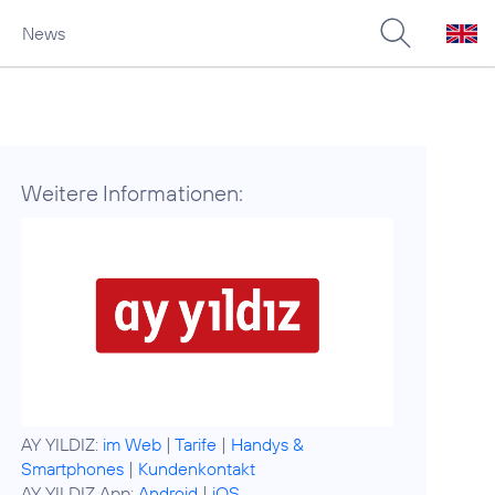
News
Weitere Informationen:
AY YILDIZ:
im Web
|
Tarife
|
Handys &
Smartphones
|
Kundenkontakt
AY YILDIZ App:
Android
|
iOS