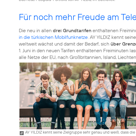
Für noch mehr Freude am Tele
Die neu in allen
drei Grundtarifen
enthaltenen Freiminu
in die türkischen Mobilfunknetze
. AY YILDIZ kennt sei
weltweit wächst und damit der Bedarf, sich
über Grenz
1. Juni in den neuen Tarifen enthaltenen Freiminuten l
alle Netze der EU, nach Großbritannien, Island, Liecht
AY YILDIZ kennt seine Zielgruppe sehr genau und weiß, dass die