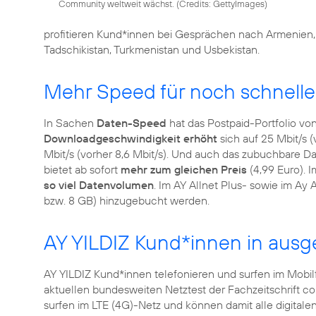
Community weltweit wächst. (
Credits: GettyImages
)
profitieren Kund*innen bei Gesprächen nach Armenien, A
Tadschikistan, Turkmenistan und Usbekistan.
Mehr Speed für noch schnelle
In Sachen
Daten-Speed
hat das Postpaid-Portfolio vo
Downloadgeschwindigkeit erhöht
sich auf 25 Mbit/s (
Mbit/s (vorher 8,6 Mbit/s). Und auch das zubuchbare 
bietet ab sofort
mehr zum gleichen Preis
(4,99 Euro). I
so viel Datenvolumen
. Im AY Allnet Plus- sowie im Ay
AY YILDIZ Kund*innen in aus
AY YILDIZ Kund*innen telefonieren und surfen im Mobi
aktuellen bundesweiten Netztest der Fachzeitschrift c
surfen im LTE (4G)-Netz und können damit alle digital