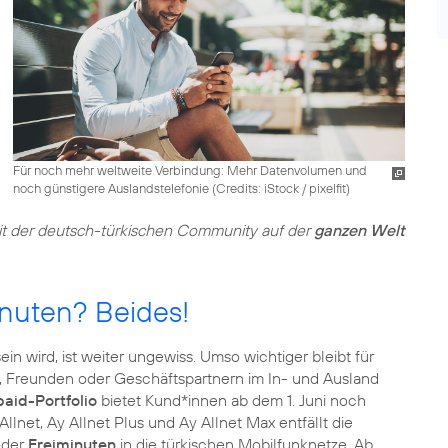
Für noch mehr weltweite Verbindung: Mehr Datenvolumen und
noch günstigere Auslandstelefonie (
Credits: iStock / pixelfit
)
mit der deutsch-türkischen Community auf der
ganzen Welt
nuten? Beides!
n wird, ist weiter ungewiss. Umso wichtiger bleibt für
e, Freunden oder Geschäftspartnern im In- und Ausland
aid-Portfolio
bietet Kund*innen ab dem 1. Juni noch
Allnet, Ay Allnet Plus und Ay Allnet Max entfällt die
der
Freiminuten
in die türkischen Mobilfunknetze. Ab