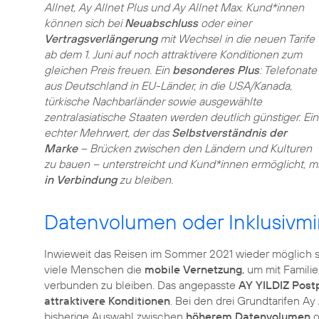
Allnet, Ay Allnet Plus und Ay Allnet Max. Kund*innen
können sich bei
Neuabschluss
oder einer
Vertragsverlängerung
mit Wechsel in die neuen Tarife
ab dem 1. Juni auf noch attraktivere Konditionen zum
gleichen Preis freuen. Ein
besonderes Plus
: Telefonate
aus Deutschland in EU-Länder, in die USA/Kanada,
türkische Nachbarländer sowie ausgewählte
zentralasiatische Staaten werden deutlich günstiger. Ein
echter Mehrwert, der das
Selbstverständnis der
Marke
– Brücken zwischen den Ländern und Kulturen
zu bauen – unterstreicht und Kund*innen ermöglicht, 
in Verbindung
zu bleiben.
Datenvolumen oder Inklusivmi
Inwieweit das Reisen im Sommer 2021 wieder möglich sei
viele Menschen die
mobile Vernetzung
, um mit Famili
verbunden zu bleiben. Das angepasste
AY YILDIZ Postp
attraktivere Konditionen
. Bei den drei Grundtarifen Ay 
bisherige Auswahl zwischen
höherem Datenvolumen
o