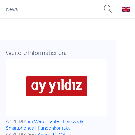
News
Weitere Informationen:
AY YILDIZ:
im Web
|
Tarife
|
Handys &
Smartphones
|
Kundenkontakt
AY YILDIZ App:
Android
|
iOS