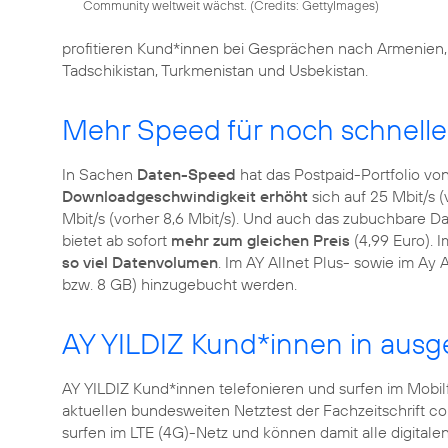
Community weltweit wächst. (
Credits: GettyImages
)
profitieren Kund*innen bei Gesprächen nach Armenien, A
Tadschikistan, Turkmenistan und Usbekistan.
Mehr Speed für noch schnelle
In Sachen
Daten-Speed
hat das Postpaid-Portfolio vo
Downloadgeschwindigkeit erhöht
sich auf 25 Mbit/s (
Mbit/s (vorher 8,6 Mbit/s). Und auch das zubuchbare 
bietet ab sofort
mehr zum gleichen Preis
(4,99 Euro). I
so viel Datenvolumen
. Im AY Allnet Plus- sowie im Ay
AY YILDIZ Kund*innen in aus
AY YILDIZ Kund*innen telefonieren und surfen im Mobi
aktuellen bundesweiten Netztest der Fachzeitschrift c
surfen im LTE (4G)-Netz und können damit alle digital