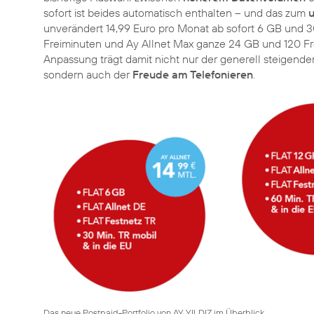
sofort ist beides automatisch enthalten – und das zum
u
unverändert 14,99 Euro pro Monat ab sofort 6 GB und 30
Freiminuten und Ay Allnet Max ganze 24 GB und 120 Frei
Anpassung trägt damit nicht nur der generell steigen
sondern auch der
Freude am Telefonieren
.
Das neue Postpaid-Portfolio von AY YILDIZ im Überblick.