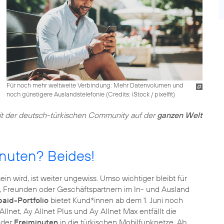
Für noch mehr weltweite Verbindung: Mehr Datenvolumen und
noch günstigere Auslandstelefonie (
Credits: iStock / pixelfit
)
mit der deutsch-türkischen Community auf der
ganzen Welt
nuten? Beides!
n wird, ist weiter ungewiss. Umso wichtiger bleibt für
e, Freunden oder Geschäftspartnern im In- und Ausland
aid-Portfolio
bietet Kund*innen ab dem 1. Juni noch
Allnet, Ay Allnet Plus und Ay Allnet Max entfällt die
der
Freiminuten
in die türkischen Mobilfunknetze. Ab