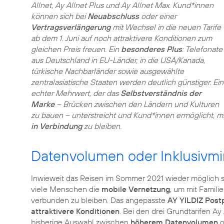
Allnet, Ay Allnet Plus und Ay Allnet Max. Kund*innen
können sich bei
Neuabschluss
oder einer
Vertragsverlängerung
mit Wechsel in die neuen Tarife
ab dem 1. Juni auf noch attraktivere Konditionen zum
gleichen Preis freuen. Ein
besonderes Plus
: Telefonate
aus Deutschland in EU-Länder, in die USA/Kanada,
türkische Nachbarländer sowie ausgewählte
zentralasiatische Staaten werden deutlich günstiger. Ein
echter Mehrwert, der das
Selbstverständnis der
Marke
– Brücken zwischen den Ländern und Kulturen
zu bauen – unterstreicht und Kund*innen ermöglicht, 
in Verbindung
zu bleiben.
Datenvolumen oder Inklusivmi
Inwieweit das Reisen im Sommer 2021 wieder möglich sei
viele Menschen die
mobile Vernetzung
, um mit Famili
verbunden zu bleiben. Das angepasste
AY YILDIZ Postp
attraktivere Konditionen
. Bei den drei Grundtarifen Ay 
bisherige Auswahl zwischen
höherem Datenvolumen
o