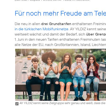
Für noch mehr Freude am Tele
Die neu in allen
drei Grundtarifen
enthaltenen Freiminu
in die türkischen Mobilfunknetze
. AY YILDIZ kennt sei
weltweit wächst und damit der Bedarf, sich
über Grenz
1. Juni in den neuen Tarifen enthaltenen Freiminuten l
alle Netze der EU, nach Großbritannien, Island, Liecht
AY YILDIZ kennt seine Zielgruppe sehr genau und weiß, dass die