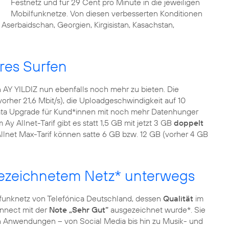
Festnetz und für 29 Cent pro Minute in die jeweiligen
Mobilfunknetze. Von diesen verbesserten Konditionen
serbaidschan, Georgien, Kirgisistan, Kasachstan,
res Surfen
n AY YILDIZ nun ebenfalls noch mehr zu bieten. Die
vorher 21,6 Mbit/s), die Uploadgeschwindigkeit auf 10
Data Upgrade für Kund*innen mit noch mehr Datenhunger
m Ay Allnet-Tarif gibt es statt 1,5 GB mit jetzt 3 GB
doppelt
 Allnet Max-Tarif können satte 6 GB bzw. 12 GB (vorher 4 GB
gezeichnetem Netz* unterwegs
lfunknetz von Telefónica Deutschland, dessen
Qualität
im
onnect mit der
Note „Sehr Gut“
ausgezeichnet wurde*. Sie
en Anwendungen – von Social Media bis hin zu Musik- und