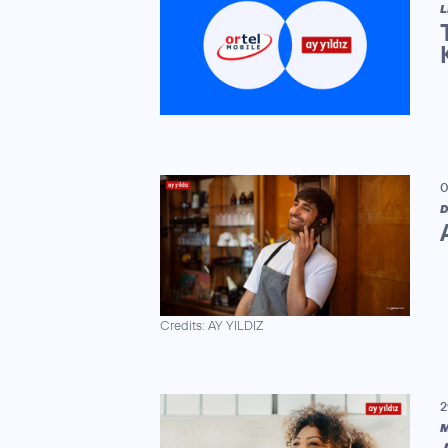
L
0
D
Credits: AY YILDIZ
2
M