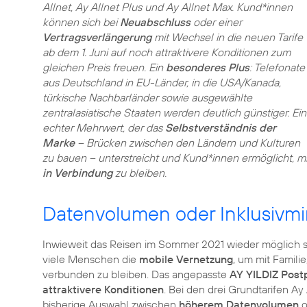
Allnet, Ay Allnet Plus und Ay Allnet Max. Kund*innen
können sich bei
Neuabschluss
oder einer
Vertragsverlängerung
mit Wechsel in die neuen Tarife
ab dem 1. Juni auf noch attraktivere Konditionen zum
gleichen Preis freuen. Ein
besonderes Plus
: Telefonate
aus Deutschland in EU-Länder, in die USA/Kanada,
türkische Nachbarländer sowie ausgewählte
zentralasiatische Staaten werden deutlich günstiger. Ein
echter Mehrwert, der das
Selbstverständnis der
Marke
– Brücken zwischen den Ländern und Kulturen
zu bauen – unterstreicht und Kund*innen ermöglicht, 
in Verbindung
zu bleiben.
Datenvolumen oder Inklusivmi
Inwieweit das Reisen im Sommer 2021 wieder möglich sei
viele Menschen die
mobile Vernetzung
, um mit Famili
verbunden zu bleiben. Das angepasste
AY YILDIZ Postp
attraktivere Konditionen
. Bei den drei Grundtarifen Ay 
bisherige Auswahl zwischen
höherem Datenvolumen
o