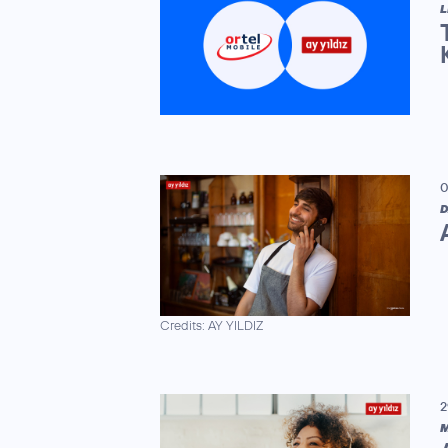
L
0
D
Credits: AY YILDIZ
2
M