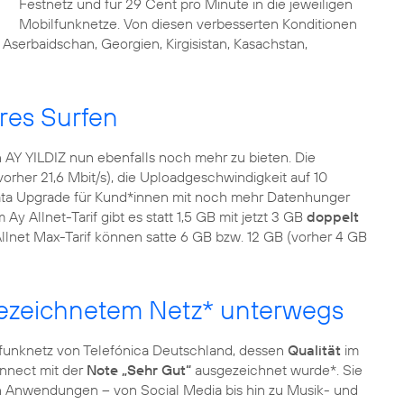
Festnetz und für 29 Cent pro Minute in die jeweiligen
Mobilfunknetze. Von diesen verbesserten Konditionen
serbaidschan, Georgien, Kirgisistan, Kasachstan,
res Surfen
n AY YILDIZ nun ebenfalls noch mehr zu bieten. Die
vorher 21,6 Mbit/s), die Uploadgeschwindigkeit auf 10
Data Upgrade für Kund*innen mit noch mehr Datenhunger
m Ay Allnet-Tarif gibt es statt 1,5 GB mit jetzt 3 GB
doppelt
 Allnet Max-Tarif können satte 6 GB bzw. 12 GB (vorher 4 GB
gezeichnetem Netz* unterwegs
lfunknetz von Telefónica Deutschland, dessen
Qualität
im
onnect mit der
Note „Sehr Gut“
ausgezeichnet wurde*. Sie
en Anwendungen – von Social Media bis hin zu Musik- und