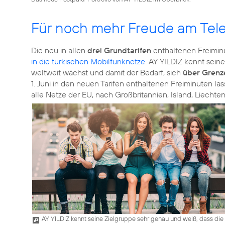
Für noch mehr Freude am Tele
Die neu in allen
drei Grundtarifen
enthaltenen Freiminu
in die türkischen Mobilfunknetze
. AY YILDIZ kennt sei
weltweit wächst und damit der Bedarf, sich
über Grenz
1. Juni in den neuen Tarifen enthaltenen Freiminuten l
alle Netze der EU, nach Großbritannien, Island, Liecht
AY YILDIZ kennt seine Zielgruppe sehr genau und weiß, dass die