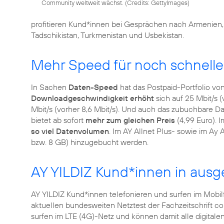
Community weltweit wächst. (
Credits: GettyImages
)
profitieren Kund*innen bei Gesprächen nach Armenien, A
Tadschikistan, Turkmenistan und Usbekistan.
Mehr Speed für noch schnelle
In Sachen
Daten-Speed
hat das Postpaid-Portfolio vo
Downloadgeschwindigkeit erhöht
sich auf 25 Mbit/s (
Mbit/s (vorher 8,6 Mbit/s). Und auch das zubuchbare 
bietet ab sofort
mehr zum gleichen Preis
(4,99 Euro). I
so viel Datenvolumen
. Im AY Allnet Plus- sowie im Ay
AY YILDIZ Kund*innen in aus
AY YILDIZ Kund*innen telefonieren und surfen im Mobi
aktuellen bundesweiten Netztest der Fachzeitschrift c
surfen im LTE (4G)-Netz und können damit alle digital