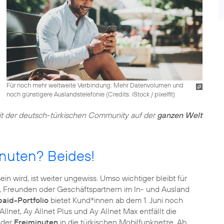
Für noch mehr weltweite Verbindung: Mehr Datenvolumen und
noch günstigere Auslandstelefonie (
Credits: iStock / pixelfit
)
mit der deutsch-türkischen Community auf der
ganzen Welt
nuten? Beides!
n wird, ist weiter ungewiss. Umso wichtiger bleibt für
e, Freunden oder Geschäftspartnern im In- und Ausland
aid-Portfolio
bietet Kund*innen ab dem 1. Juni noch
Allnet, Ay Allnet Plus und Ay Allnet Max entfällt die
der
Freiminuten
in die türkischen Mobilfunknetze. Ab