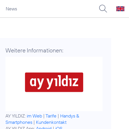
News
Weitere Informationen:
AY YILDIZ:
im Web
|
Tarife
|
Handys &
Smartphones
|
Kundenkontakt
AY YILDIZ App:
Android
|
iOS