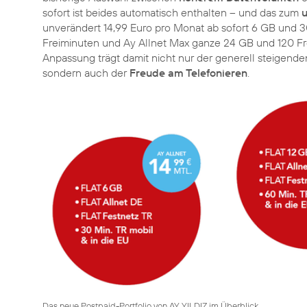
sofort ist beides automatisch enthalten – und das zum
u
unverändert 14,99 Euro pro Monat ab sofort 6 GB und 30
Freiminuten und Ay Allnet Max ganze 24 GB und 120 Frei
Anpassung trägt damit nicht nur der generell steigen
sondern auch der
Freude am Telefonieren
.
Das neue Postpaid-Portfolio von AY YILDIZ im Überblick.