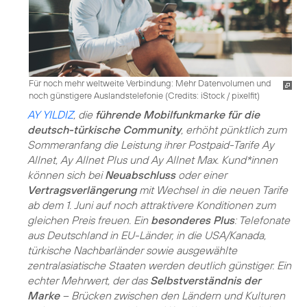
Für noch mehr weltweite Verbindung: Mehr Datenvolumen und
noch günstigere Auslandstelefonie (
Credits: iStock / pixelfit
)
AY YILDIZ
, die
führende Mobilfunkmarke für die
deutsch-türkische Community
, erhöht pünktlich zum
Sommeranfang die Leistung ihrer Postpaid-Tarife Ay
Allnet, Ay Allnet Plus und Ay Allnet Max. Kund*innen
können sich bei
Neuabschluss
oder einer
Vertragsverlängerung
mit Wechsel in die neuen Tarife
ab dem 1. Juni auf noch attraktivere Konditionen zum
gleichen Preis freuen. Ein
besonderes Plus
: Telefonate
aus Deutschland in EU-Länder, in die USA/Kanada,
türkische Nachbarländer sowie ausgewählte
zentralasiatische Staaten werden deutlich günstiger. Ein
echter Mehrwert, der das
Selbstverständnis der
Marke
– Brücken zwischen den Ländern und Kulturen