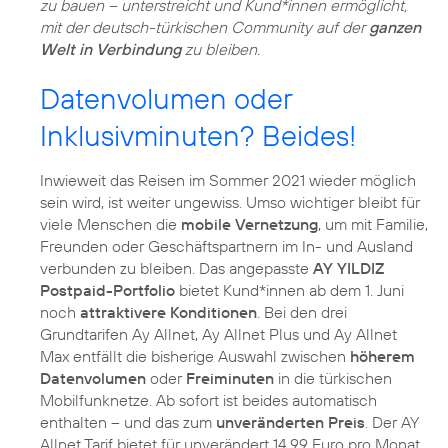
zu bauen – unterstreicht und Kund*innen ermöglicht,
mit der deutsch-türkischen Community auf der
ganzen
Welt in Verbindung
zu bleiben.
Datenvolumen oder
Inklusivminuten? Beides!
Inwieweit das Reisen im Sommer 2021 wieder möglich
sein wird, ist weiter ungewiss. Umso wichtiger bleibt für
viele Menschen die
mobile Vernetzung
, um mit Familie,
Freunden oder Geschäftspartnern im In- und Ausland
verbunden zu bleiben. Das angepasste
AY YILDIZ
Postpaid-Portfolio
bietet Kund*innen ab dem 1. Juni
noch
attraktivere Konditionen
. Bei den drei
Grundtarifen Ay Allnet, Ay Allnet Plus und Ay Allnet
Max entfällt die bisherige Auswahl zwischen
höherem
Datenvolumen
oder
Freiminuten
in die türkischen
Mobilfunknetze. Ab sofort ist beides automatisch
enthalten – und das zum
unveränderten Preis
. Der AY
Allnet Tarif bietet für unverändert 14,99 Euro pro Monat