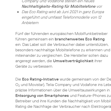
Company und Vodafone stellen ein neues
Nachhaltigkeits-Rating für Mobiltelefone
vor
Das Eco Rating wird ab Juni 2021 in ganz Europa
eingeführt und umfasst Telefonmodelle von 12
Anbietern
Fünf der führenden europäischen Mobilfunkbetreiber
führen gemeinsam ein
branchenweites Eco Rating
ein. Das Label soll die Verbraucher dabei unterstützen,
besonders nachhaltige Mobiltelefone zu erkennen und
miteinander zu vergleichen. Die Hersteller sollen dazu
angeregt werden, die
Umweltverträglichkeit
ihrer
Geräte zu verbessern.
Die
Eco Rating-Initiative
wurde gemeinsam von der Deu
O
und Movistar), Telia Company und Vodafone ins Leben
2
präzise Informationen über die Umweltauswirkungen in
Entsorgung von Smartphones
und Feature-Phones zur
Betreiber und ihre Kunden die Nachhaltigkeit von Mobi
Rating die Nachfrage der Verbraucher nach Elektroger