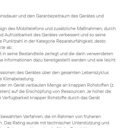
bensdauer und den Garantiezeitraum des Gerätes und
sign des Mobiltelefons und zusätzliche Maßnahmen, durch
nd Aufrüstbarkeit des Gerätes verbessert und so seine
 Punktzahl in der Kategorie Reparaturfähigkeit, desto
kte ab.
ät in seine Bestandteile zerlegt und die darin verwendeten
Informationen dazu bereitgestellt werden und wie leicht
issionen des Gerätes über den gesamten Lebenszyklus
ie Klimabelastung.
der im Gerät verbauten Menge an knappen Rohstoffen (z.
eilen) auf die Erschöpfung von Ressourcen. Je höher die
ie Verfügbarkeit knapper Rohstoffe durch das Gerät
bewährten Verfahren, die im Rahmen von früheren
en. Das Rating wurde mit technischer Unterstützung und