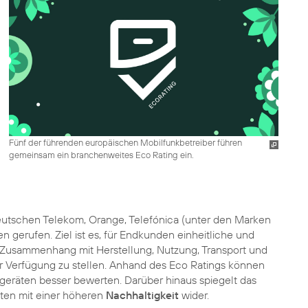
Fünf der führenden europäischen Mobilfunkbetreiber führen
gemeinsam ein branchenweites Eco Rating ein.
tschen Telekom, Orange, Telefónica (unter den Marken
 gerufen. Ziel ist es, für Endkunden einheitliche und
 Zusammenhang mit Herstellung, Nutzung, Transport und
 Verfügung zu stellen. Anhand des Eco Ratings können
lgeräten besser bewerten. Darüber hinaus spiegelt das
äten mit einer höheren
Nachhaltigkeit
wider.