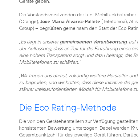
Geräte geben.
Die Vorstandsvorsitzenden der fünf Mobilfunkbetreiber
(Orange),
José María Álvarez-Pallete
(Telefónica), All
Group) – begrüßten gemeinsam den Start der Eco Rating-
„Es liegt in unserer
gemeinsamen Verantwortung
, auf
der Auffassung, dass es Zeit für die Einführung eines ei
eine höhere Transparenz sorgt und dazu beiträgt, das 
Mobiltelefonen zu schärfen.“
„Wir freuen uns darauf, zukünftig weitere Hersteller u
zu begrüßen, und wir hoffen, dass diese Initiative die 
stärker kreislauforientierten Modell für Mobiltelefone z
Die Eco Rating-Methode
Die von den Geräteherstellern zur Verfügung gestellten
konsistenten Bewertung unterzogen. Dabei werden 19 ve
Gesamtpunktzahl für das jeweilige Gerät führen. Darübe