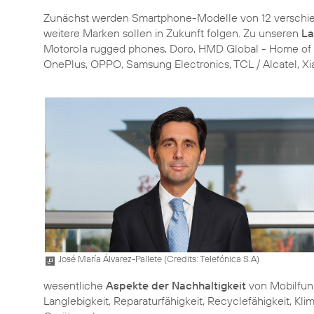
Zunächst werden Smartphone-Modelle von 12 verschiede
weitere Marken sollen in Zukunft folgen. Zu unseren
La
Motorola rugged phones, Doro, HMD Global - Home of 
OnePlus, OPPO, Samsung Electronics, TCL / Alcatel, Xi
José María Álvarez-Pallete (
Credits: Telefónica S.A
)
wesentliche
Aspekte der Nachhaltigkeit
von Mobilfun
Langlebigkeit, Reparaturfähigkeit, Recyclefähigkeit, K