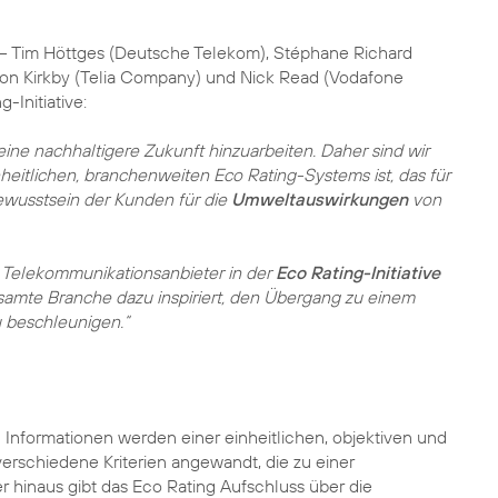
 – Tim Höttges (Deutsche Telekom), Stéphane Richard
ison Kirkby (Telia Company) und Nick Read (Vodafone
Initiative:
 eine nachhaltigere Zukunft hinzuarbeiten. Daher sind wir
nheitlichen, branchenweiten Eco Rating-Systems ist, das für
Bewusstsein der Kunden für die
Umweltauswirkungen
von
nd Telekommunikationsanbieter in der
Eco Rating-Initiative
gesamte Branche dazu inspiriert, den Übergang zu einem
u beschleunigen.“
 Informationen werden einer einheitlichen, objektiven und
rschiedene Kriterien angewandt, die zu einer
r hinaus gibt das Eco Rating Aufschluss über die