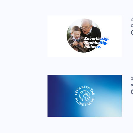
2
C
0
N