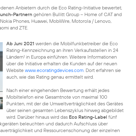
nen Anbietern durch die Eco Rating-Initiative bewertet;
unch-Partnern
gehören Bullitt Group – Home of CAT and
Nokia Phones, Huawei, MobiWire, Motorola / Lenovo,
aomi and ZTE.
Ab Juni 2021
werden die Mobilfunkbetreiber die Eco
Rating-Kennzeichnung an ihren Verkaufsstellen in 24
Ländern
in Europa einführen. Weitere Informationen
1
über die Initiative erhalten die Kunden auf der neuen
Website
www.ecoratingdevices.com
. Dort erfahren sie
auch, wie das Rating genau ermittelt wird.
Nach einer eingehenden Bewertung erhält jedes
Mobiltelefon eine Gesamtnote von maximal 100
Punkten, mit der die Umweltverträglichkeit des Gerätes
über seinen gesamten Lebenszyklus hinweg abgebildet
wird. Darüber hinaus wird das
Eco Rating-Label
fünf
kgeräten beleuchten und dadurch Aufschluss über
limaverträglichkeit und Ressourcenschonung der einzelnen