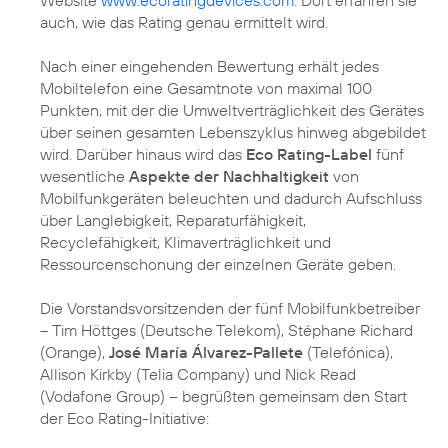
Website
www.ecoratingdevices.com
. Dort erfahren sie
auch, wie das Rating genau ermittelt wird.
Nach einer eingehenden Bewertung erhält jedes
Mobiltelefon eine Gesamtnote von maximal 100
Punkten, mit der die Umweltverträglichkeit des Gerätes
über seinen gesamten Lebenszyklus hinweg abgebildet
wird. Darüber hinaus wird das
Eco Rating-Label
fünf
wesentliche
Aspekte der Nachhaltigkeit
von
Mobilfunkgeräten beleuchten und dadurch Aufschluss
über Langlebigkeit, Reparaturfähigkeit,
Recyclefähigkeit, Klimaverträglichkeit und
Ressourcenschonung der einzelnen Geräte geben.
Die Vorstandsvorsitzenden der fünf Mobilfunkbetreiber
– Tim Höttges (Deutsche Telekom), Stéphane Richard
(Orange),
José María Álvarez-Pallete
(Telefónica),
Allison Kirkby (Telia Company) und Nick Read
(Vodafone Group) – begrüßten gemeinsam den Start
der Eco Rating-Initiative: