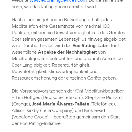
Website
www.ecoratingdevices.com
. Dort erfahren sie
auch, wie das Rating genau ermittelt wird.
Nach einer eingehenden Bewertung erhält jedes
Mobiltelefon eine Gesamtnote von maximal 100
Punkten, mit der die Umweltverträglichkeit des Gerätes
über seinen gesamten Lebenszyklus hinweg abgebildet
wird. Darüber hinaus wird das
Eco Rating-Label
fünf
wesentliche
Aspekte der Nachhaltigkeit
von
Mobilfunkgeräten beleuchten und dadurch Aufschluss
über Langlebigkeit, Reparaturfähigkeit,
Recyclefähigkeit, Klimaverträglichkeit und
Ressourcenschonung der einzelnen Geräte geben.
Die Vorstandsvorsitzenden der fünf Mobilfunkbetreiber
– Tim Höttges (Deutsche Telekom), Stéphane Richard
(Orange),
José María Álvarez-Pallete
(Telefónica),
Allison Kirkby (Telia Company) und Nick Read
(Vodafone Group) – begrüßten gemeinsam den Start
der Eco Rating-Initiative: