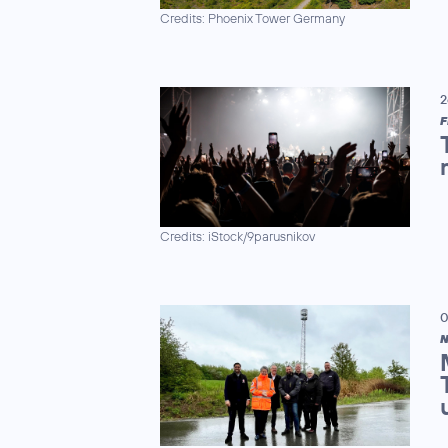
Credits: Phoenix Tower Germany
2
F
Credits: iStock/9parusnikov
0
N