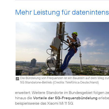
Mehr Leistung für dateninte
Die Bündelung von Frequenzen ist ein Baustein auf dem Weg z
5G Standalone-Betrieb (
Credits: Telefónica Deutschland
)
erweitert. Weitere Standorte im Bundesgebiet folgen 
hinaus die
Vorteile der 5G-Frequenzbündelung
erlebe
beispielsweise das Xiaomi Mi 11 5G.