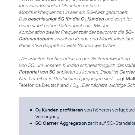
2
Innovationsstandort München mehrere
Mobilfunkfrequenzen in seinem 5G-Netz gebündelt.
Das
beschleunigt 5G für die O
Kunden
und sorgt für
2
einen stabil hohen Datendurchsatz. Mit der
Kombination zweier Frequenzbänder bekommt die
5G-
Datenautobahn
zwischen Kunde und Mobilfunkanlage
damit etwa doppelt so viele Spuren wie bisher.
„Wir arbeiten kontinuierlich an der Weiterentwicklung
von 5G, um unseren Kunden schnellstmöglich das
volle
Potential von 5G
anbieten zu können. Dabei ist
Carrie
Netzbetreiber in Deutschland gegangen sind“
, sagt
Mall
Telefónica Deutschland / O
.
„Der nächste wichtige Schr
2
O
Kunden profitieren
von höheren verfügbare
2
Versorgung
5G Carrier Aggregation
zahlt auf 5G-Standalo