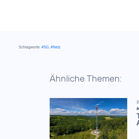
Schlagworte:
#5G
,
#Netz
Ähnliche Themen:
2
M