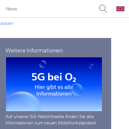
News
autobahn
Weitere Informationen:
Auf unserer
5G-Netzinfoseite
finden Sie alle
Informationen zum neuen Mobilfunkstandard.