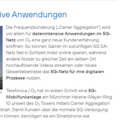
nsive Anwendungen
Die Frequenzbündelung („Carrier Aggregation“) wird
vor allem für
datenintensive Anwendungen im 5G-
Netz
von O
eine ganz neue Kundenerfahrung
2
eröffnen. So können Gamer im zukünftigen 5G SA-
Netz fast in Echtzeit mobil online spielen, während
andere Nutzer zu gleicher Zeit am selben Ort
hochauflösende Videos streamen oder lokale
Gewerbebetriebe das
5G-Netz für ihre digitalen
Prozesse
nutzen.
Telefónica / O
hat im ersten Schritt eine
5G-
um
2
Mobilfunkanlage
am Münchner Helene-Mayer-Ring
10 unweit des O
Towers mittels Carrier Aggregation
2
zeitnah. Damit Kunden über die normale 5G-Versorgung
n können, benötigen sie ein Smartphone wie