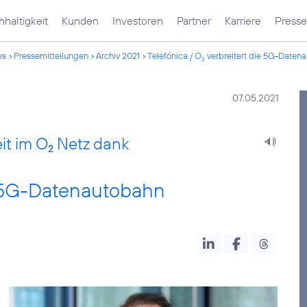
haltigkeit
Kunden
Investoren
Partner
Karriere
Presse
ws
Pressemitteilungen
Archiv 2021
Telefónica / O
verbreitert die 5G-Daten
2
07.05.2021
t im O
Netz dank
2
e 5G-Datenautobahn