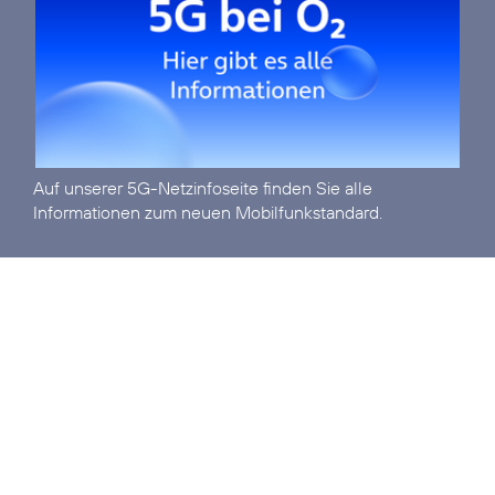
Auf unserer
5G-Netzinfoseite
finden Sie alle
Informationen zum neuen Mobilfunkstandard.