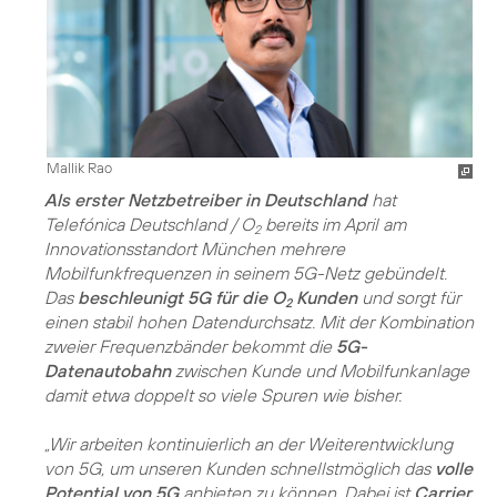
Mallik Rao
Als erster Netzbetreiber in Deutschland
hat
Telefónica Deutschland / O
bereits im April am
2
Innovationsstandort München mehrere
Mobilfunkfrequenzen in seinem 5G-Netz gebündelt.
Das
beschleunigt 5G für die O
Kunden
und sorgt für
2
einen stabil hohen Datendurchsatz. Mit der Kombination
zweier Frequenzbänder bekommt die
5G-
Datenautobahn
zwischen Kunde und Mobilfunkanlage
damit etwa doppelt so viele Spuren wie bisher.
„Wir arbeiten kontinuierlich an der Weiterentwicklung
von 5G, um unseren Kunden schnellstmöglich das
volle
Potential von 5G
anbieten zu können. Dabei ist
Carrier