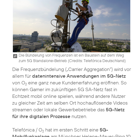
Die Bündelung von Frequenzen ist ein Baustein auf dem Weg
zum 5G Standalone-Betrieb (
Credits: Telefónica Deutschland
)
Die Frequenzbündelung („Carrier Aggregation“) wird vor
allem für
datenintensive Anwendungen im 5G-Netz
von O
eine ganz neue Kundenerfahrung eröffnen. So
2
können Gamer im zukünftigen 5G SA-Netz fast in
Echtzeit mobil online spielen, während andere Nutzer
zu gleicher Zeit am selben Ort hochauflösende Videos
streamen oder lokale Gewerbebetriebe das
5G-Netz
für ihre digitalen Prozesse
nutzen.
Telefónica / O
hat im ersten Schritt eine
5G-
2
Mobilfunkanlage
am Münchner Helene-Mayer-Ring 10