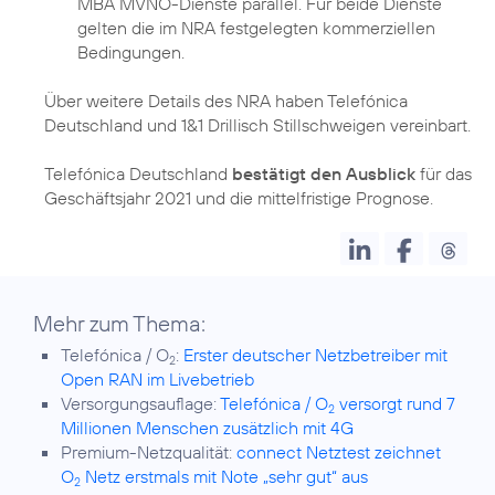
MBA MVNO-Dienste parallel. Für beide Dienste
gelten die im NRA festgelegten kommerziellen
Bedingungen.
Über weitere Details des NRA haben Telefónica
Deutschland und 1&1 Drillisch Stillschweigen vereinbart.
Telefónica Deutschland
bestätigt den Ausblick
für das
Geschäftsjahr 2021 und die mittelfristige Prognose.
Mehr zum Thema:
Telefónica / O
:
Erster deutscher Netzbetreiber mit
2
Open RAN im Livebetrieb
Versorgungsauflage:
Telefónica / O
versorgt rund 7
2
Millionen Menschen zusätzlich mit 4G
Premium-Netzqualität:
connect Netztest zeichnet
O
Netz erstmals mit Note „sehr gut“ aus
2