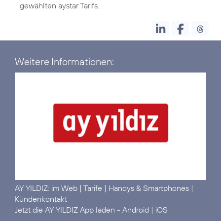
gewählten aystar Tarifs.
Weitere Informationen:
AY YILDIZ:
im Web
|
Tarife
|
Handys & Smartphones
|
Kundenkontakt
Jetzt die AY YILDIZ App laden -
Android
|
iOS