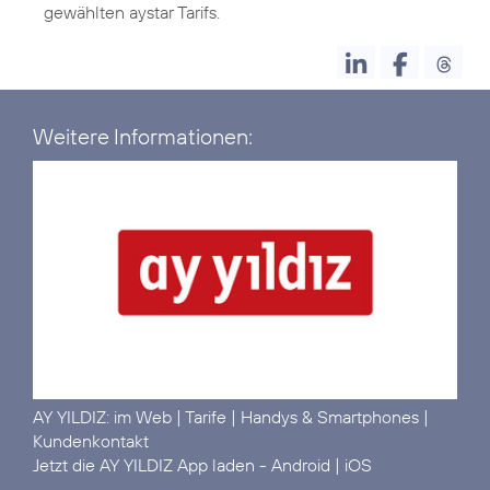
gewählten aystar Tarifs.
Weitere Informationen:
AY YILDIZ:
im Web
|
Tarife
|
Handys & Smartphones
|
Kundenkontakt
Jetzt die AY YILDIZ App laden -
Android
|
iOS