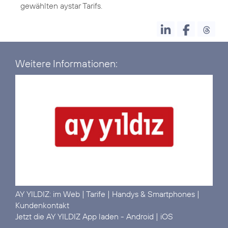
gewählten aystar Tarifs.
Weitere Informationen:
AY YILDIZ:
im Web
|
Tarife
|
Handys & Smartphones
|
Kundenkontakt
Jetzt die AY YILDIZ App laden -
Android
|
iOS