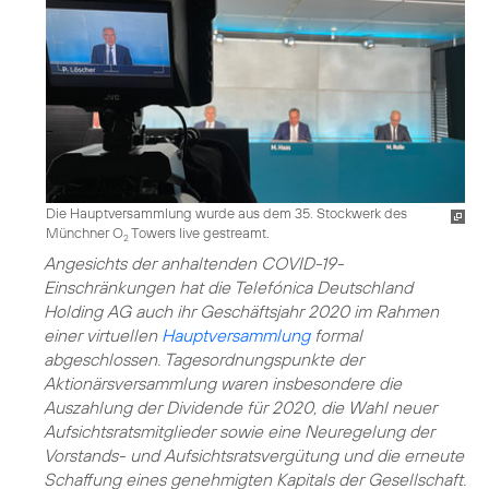
Die Hauptversammlung wurde aus dem 35. Stockwerk des
Münchner O
Towers live gestreamt.
2
Angesichts der anhaltenden COVID-19-
Einschränkungen hat die Telefónica Deutschland
Holding AG auch ihr Geschäftsjahr 2020 im Rahmen
einer virtuellen
Hauptversammlung
formal
abgeschlossen. Tagesordnungspunkte der
Aktionärsversammlung waren insbesondere die
Auszahlung der Dividende für 2020, die Wahl neuer
Aufsichtsratsmitglieder sowie eine Neuregelung der
Vorstands- und Aufsichtsratsvergütung und die erneute
Schaffung eines genehmigten Kapitals der Gesellschaft.