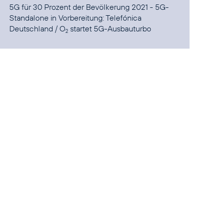
5G für 30 Prozent der Bevölkerung 2021 - 5G-
Standalone in Vorbereitung:
Telefónica
Deutschland / O
startet 5G-Ausbauturbo
2