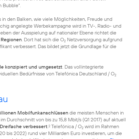
n Bubble“.
 in den Balken, wie viele Möglichkeiten, Freude und
lächig angelegte Werbekampagne wird in TV-, Radio- und
ben der Ausspielung auf nationaler Ebene richtet die
e Regionen
. Dort hat sich die O
Netzversorgung aufgrund
2
ikant verbessert. Das bildet jetzt die Grundlage für die
le konzipiert und umgesetzt
. Das vollintegrierte
iduellen Bedürfnisse von Telefónica Deutschland / O
2
au
illionen Mobilfunkanschlüssen
die meisten Menschen in
 Durchschnitt von bis zu 15,8 Mbit/s (Q1 2017) auf aktuell
Dreifache verbessert
.
Telefónica / O
wird im Rahmen
2
2
 bis 2022) rund vier Milliarden Euro investieren, um die