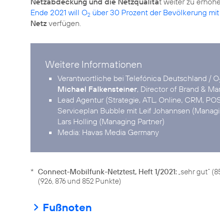
Netzabdeckung und die Netzqualitä
t weiter zu erhö
Ende 2021 will O
über 30 Prozent der Bevölkerung mit
2
Netz
verfügen.
Weitere Informationen
Verantwortliche bei Telefónica Deutschland / O
Michael Falkensteiner
, Director of Brand & M
Lead Agentur (Strategie, ATL, Online, CRM, POS
Serviceplan Bubble mit Leif Johannsen (Managin
Lars Holling (Managing Partner)
Media: Havas Media Germany
*
Connect-Mobilfunk-Netztest, Heft 1/2021:
„sehr gut“ (
(926, 876 und 852 Punkte)
Fußnoten