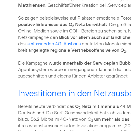
Matthiensen
, Geschäftsführer Kreation bei „Servicepla
So zeigen beispielsweise auf Plakaten emotionale Fotos
positive Erlebnisse das O
Netz bereithält
. Die großf
2
Online-Medien sowie im OOH-Bereich zu sehen sein. Ne
Netzkampagne den
Blick vor allem auch auf ländlich
des
umfassenden 4G-Ausbaus
der letzten Monate signif
breit angelegte
regionale Vertriebsoffensive von O
.
2
Die Kampagne wurde
innerhalb der Serviceplan Bubb
Agentursystem wurde im vergangenen Jahr auf die indiv
zugeschnitten und eigens für den Anbieter gegründet.
Investitionen in den Netzausb
Bereits heute verbindet das
O
Netz mit mehr als 44 M
2
Deutschland. Die Surf-Geschwindigkeit hat sich zudem im
bis zu 56,2 Mbit/s im 4G-Netz von O
um mehr als das 
2
ihres wachstumsorientierten Investitionsprogramms (2020