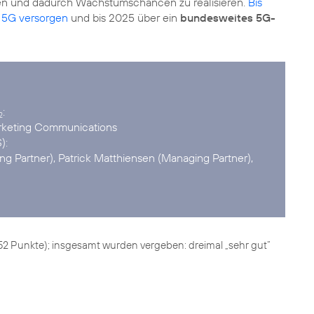
hen und dadurch Wachstumschancen zu realisieren.
Bis
 5G versorgen
und bis 2025 über ein
bundesweites 5G-
2
arketing Communications
):
g Partner), Patrick Matthiensen (Managing Partner),
852 Punkte); insgesamt wurden vergeben: dreimal „sehr gut“