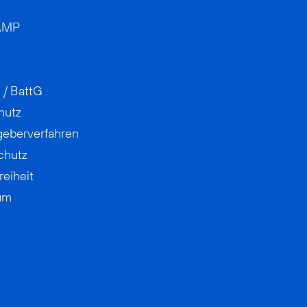
AMP
 / BattG
hutz
geberverfahren
chutz
reiheit
um