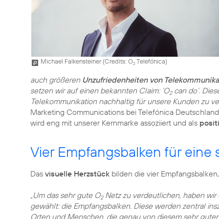
Michael Falkensteiner (
Credits: O
Telefónica
)
2
auch größeren
Unzufriedenheiten von Telekommunika
setzen wir auf einen bekannten Claim: ‘O
can do’. Dies
2
Telekommunikation nachhaltig für unsere Kunden zu ve
Marketing Communications bei Telefónica Deutschland
wird eng mit unserer Kernmarke assoziiert und als
posit
Vier Empfangsbalken für eine
Das
visuelle Herzstück
bilden die vier Empfangsbalken,
„Um das sehr gute O
Netz zu verdeutlichen, haben wir
2
gewählt: die Empfangsbalken. Diese werden zentral insz
Orten und Menschen, die genau von diesem sehr guten 