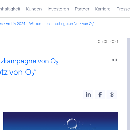
haltigkeit
Kunden
Investoren
Partner
Karriere
Presse
ws
Archiv 2024
„Willkommen im sehr guten Netz von O
“
2
05.05.2021
etzkampagne von O
:
2
tz von O
“
2