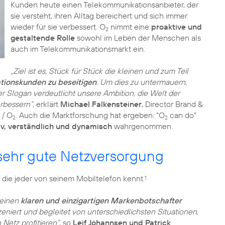
Kunden heute einen Telekommunikationsanbieter, der
sie versteht, ihren Alltag bereichert und sich immer
wieder für sie verbessert. O
nimmt eine
proaktive und
2
gestaltende Rolle
sowohl im Leben der Menschen als
auch im Telekommunikationsmarkt ein.
„Ziel ist es, Stück für Stück die kleinen und zum Teil
tionskunden zu beseitigen
. Um dies zu untermauern,
er Slogan verdeutlicht unsere Ambition, die Welt der
rbessern“
, erklärt
Michael Falkensteiner
, Director Brand &
 / O
. Auch die Marktforschung hat ergeben: “O
can do”
2
2
iv, verständlich und dynamisch
wahrgenommen.
 sehr gute Netzversorgung
 die jeder von seinem Mobiltelefon kennt.
1
 einen
klaren und einzigartigen Markenbotschafter
eniert und begleitet von unterschiedlichsten Situationen,
Netz profitieren“
, so
Leif Johannsen und Patrick