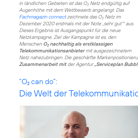
in ländlichen Gebieten ist das O
Netz endgültig auf
2
Augenhöhe mit dem Wettbewerb angelangt. Das
Fachmagazin connect
zeichnete das O
Netz im
2
Dezember 2020 erstmals mit der Note „sehr gut“
aus.
*
Dieses Ergebnis ist Ausgangspunkt für die neue
Netzkampagne. Ziel der Kampagne ist es, den
Menschen
O
nachhaltig als erstklassigen
2
Telekommunikationsanbieter
mit ausgezeichnetem
Netz nahezubringen. Die geschärfte Markenpositionier
Zusammenarbeit mit
der Agentur
„Serviceplan Bubbl
“O
can do”:
2
Die Welt der Telekommunikati