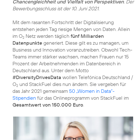
Chancengleichheit und Vielfalt von Perspektiven
. Der
Bewerbungsschluss ist der 10. Juni 2021.
Mit dem rasanten Fortschritt der Digitalisierung
entstehen jeden Tag riesige Mengen von Daten. Allein
im O
Netz werden täglich
fünf Milliarden
2
Datenpunkte
generiert. Diese gilt es zu managen, um
Business und Innovation voranzutreiben. Obwohl Tech-
Teams immer stärker wachsen, machen Frauen nur 15
Prozent der Arbeitnehmenden im Datenbereich in
Deutschland aus. Unter dem Motto
#DiversityDrivesData
wollen Telefónica Deutschland /
O
und StackFuel dies nun ändern. Sie vergeben für
2
das Jahr 2021 gemeinsam
50 „Women in Data“-
Stipendien
für das Onlineprogramm von StackFuel im
Gesamtwert von 150.000 Euro
.