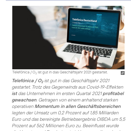
Telefónica / O
ist gut in das Geschäftsjahr 2021 gestartet.
2
Telefónica / O
ist gut in das Geschäftsjahr 2021
2
gestartet. Trotz des Gegenwinds aus Covid-19-Effekten
ist
das Unternehmen im ersten Quartal 2021
profitabel
gewachsen
. Getragen von einem anhaltend starken
operativen
Momentum in allen Geschäftsbereichen
legten der Umsatz um 0,2 Prozent auf 1,85 Milliarden
Euro und das bereinigte Betriebsergebnis OIBDA um 5,5
Prozent auf 562 Millionen Euro zu. Beeinflusst wurde