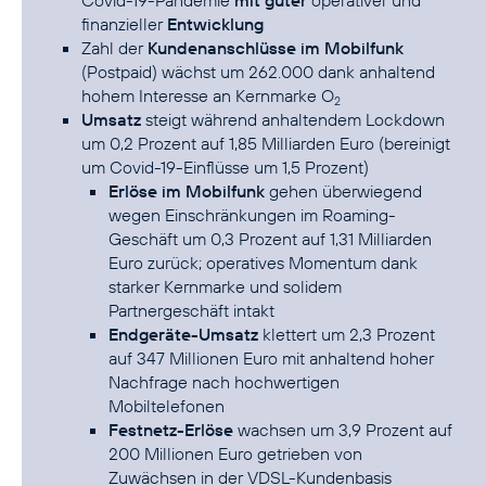
Covid-19-Pandemie
mit guter
operativer und
finanzieller
Entwicklung
Zahl der
Kundenanschlüsse im Mobilfunk
(Postpaid) wächst um 262.000 dank anhaltend
hohem Interesse an Kernmarke O
2
Umsatz
steigt während anhaltendem Lockdown
um 0,2 Prozent auf 1,85 Milliarden Euro (bereinigt
um Covid-19-Einflüsse um 1,5 Prozent)
Erlöse im Mobilfunk
gehen überwiegend
wegen Einschränkungen im Roaming-
Geschäft um 0,3 Prozent auf 1,31 Milliarden
Euro zurück; operatives Momentum dank
starker Kernmarke und solidem
Partnergeschäft intakt
Endgeräte-Umsatz
klettert um 2,3 Prozent
auf 347 Millionen Euro mit anhaltend hoher
Nachfrage nach hochwertigen
Mobiltelefonen
Festnetz-Erlöse
wachsen um 3,9 Prozent auf
200 Millionen Euro getrieben von
Zuwächsen in der VDSL-Kundenbasis