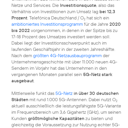
Netze und Services. Die
Investitionsquote
, also das
Verhältnis von Investitionen zum Umsatz lag
bei 12,3
Prozent
. Telefónica Deutschland / O
hat sich ein
2
ambitioniertes Investitionsprogramm
für die Jahre
2020
bis 2022
vorgenommen, in denen in der Spitze bis zu
17-18 Prozent des Umsatzes investiert werden soll.
Dabei liegt der Investitionsschwerpunkt auch im
laufenden Geschäftsjahr in der zweiten Jahreshälfte.
Nach dem
größten 4G-Netzausbauprogramm
der
Unternehmensgeschichte mit über 11.000 neuen 4G-
Sendern im Vorjahr hat das Unternehmen in den
vergangenen Monaten parallel sein
5G-Netz stark
ausgebaut
.
Mittlerweile funkt das
5G-Netz
in über 30 deutschen
Städten
mit rund 1.000 5G-Antennen. Dabei nutzt O
2
aktuell ausschließlich die leistungsfähigste 5G-Variante
im Frequenzbereich um 3,6 Gigahertz (GHz), um seinen
Kunden
größtmögliche Kapazitäten
zu bieten und
gleichzeitig die Voraussetzung zur Nutzung echter 5G-