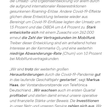
die Umsatz- und Ergebnisentwicklung vor allem durch
die aufgrund internationaler Reiserestriktionen
gesunkenen Roaming-Erlöse. Andere Covid-19-Effekte
glichen diese Entwicklung teilweise wieder aus.
Bereinigt um Covid-19-Einflüsse legten der Umsatz um
1,5 Prozent und das OIBDA um 6,4 Prozent zu.
Stark
entwickelte sich
mit einem Zuwachs von 262.000
erneut
die Zahl der Vertragskunden im Mobilfunk
.
Treiber dieser Entwicklung sind ein anhaltend hohes
Interesse an der Kernmarke O
und eine weiterhin
2
niedrige Abwanderungs-Rate
(Churn) von 1,0 Prozent
bei Mobilfunkvertragskunden.
„Wir sind
trotz
der weiterhin großen
Herausforderungen
durch die Covid-19-Pandemie
gut
in das laufende Geschäftsjahr
gestartet
“,
sagt
Markus
Haas
, der Vorstandsvorsitzende von Telefónica
Deutschland.
„
Wir wachsen
auch im ersten Quartal
profitabel
und stellen damit erneut unsere operative
und finanzielle Stärke unter Beweis. Die
Investitionen
in unser Netz und unseren Service
zahlen sich aus
. Wir