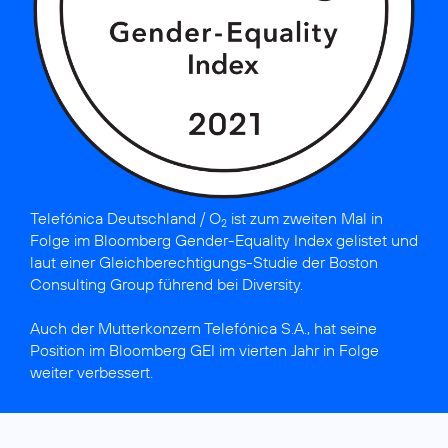
Telefónica Deutschland / O
ist
zum zweiten Mal in
2
Folge im Bloomberg Gender-Equality Index gelistet
und
laut einer Gleich­berechti­gungs-Studie der Boston
Consulting Group
führend bei Diversity
.
Auch der Mutterkonzern
Telefónica S.A., hat seine
Position im Bloomberg GEI
im vierten Jahr in Folge
weiter verbessert.