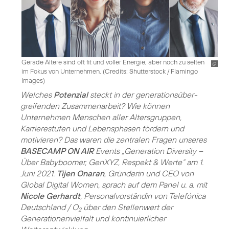
Gerade Ältere sind oft fit und voller Energie, aber noch zu selten
im Fokus von Unternehmen. (
Credits: Shutterstock / Flamingo
Images
)
Welches
Potenzial
steckt in der generations­über­
greifenden Zusammenarbeit? Wie können
Unternehmen Menschen aller Altersgruppen,
Karrierestufen und Lebensphasen fördern und
motivieren? Das waren die zentralen Fragen unseres
BASECAMP ON AIR
Events „Generation Diversity –
Über Babyboomer, GenXYZ, Respekt & Werte“ am 1.
Juni 2021.
Tijen Onaran
, Gründerin und CEO von
Global Digital Women, sprach auf dem Panel u. a. mit
Nicole Gerhardt
, Personalvorständin von Telefónica
Deutschland / O
über den Stellenwert der
2
Generationenvielfalt und kontinuierlicher