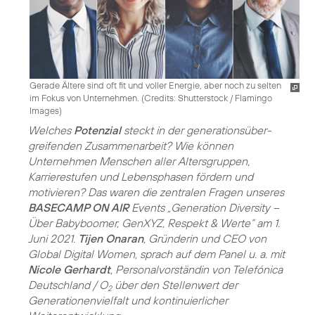
Gerade Ältere sind oft fit und voller Energie, aber noch zu selten
im Fokus von Unternehmen. (
Credits: Shutterstock / Flamingo
Images
)
Welches
Potenzial
steckt in der generations­über­
greifenden Zusammenarbeit? Wie können
Unternehmen Menschen aller Altersgruppen,
Karrierestufen und Lebensphasen fördern und
motivieren? Das waren die zentralen Fragen unseres
BASECAMP ON AIR
Events „Generation Diversity –
Über Babyboomer, GenXYZ, Respekt & Werte“ am 1.
Juni 2021.
Tijen Onaran
, Gründerin und CEO von
Global Digital Women, sprach auf dem Panel u. a. mit
Nicole Gerhardt
, Personalvorständin von Telefónica
Deutschland / O
über den Stellenwert der
2
Generationenvielfalt und kontinuierlicher