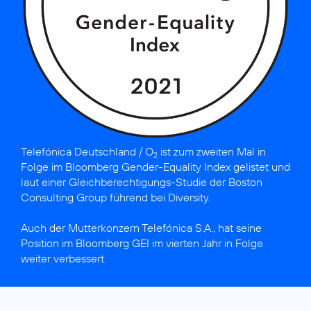
Telefónica Deutschland / O
ist
zum zweiten Mal in
2
Folge im Bloomberg Gender-Equality Index gelistet
und
laut einer Gleich­berechti­gungs-Studie der Boston
Consulting Group
führend bei Diversity
.
Auch der Mutterkonzern
Telefónica S.A., hat seine
Position im Bloomberg GEI
im vierten Jahr in Folge
weiter verbessert.