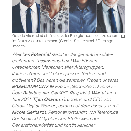
Gerade Ältere sind oft fit und voller Energie, aber noch zu selten
im Fokus von Unternehmen. (
Credits: Shutterstock / Flamingo
Images
)
Welches
Potenzial
steckt in der generations­über­
greifenden Zusammenarbeit? Wie können
Unternehmen Menschen aller Altersgruppen,
Karrierestufen und Lebensphasen fördern und
motivieren? Das waren die zentralen Fragen unseres
BASECAMP ON AIR
Events „Generation Diversity –
Über Babyboomer, GenXYZ, Respekt & Werte“ am 1.
Juni 2021.
Tijen Onaran
, Gründerin und CEO von
Global Digital Women, sprach auf dem Panel u. a. mit
Nicole Gerhardt
, Personalvorständin von Telefónica
Deutschland / O
über den Stellenwert der
2
Generationenvielfalt und kontinuierlicher