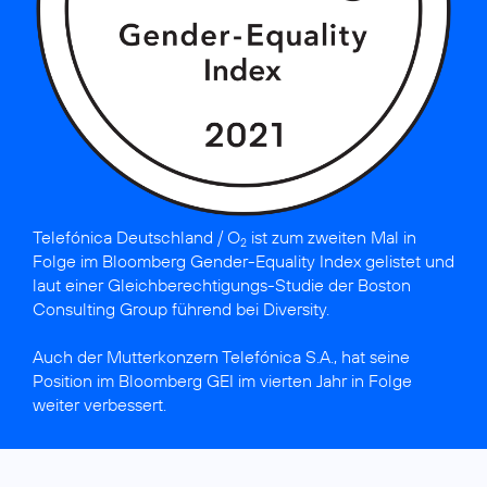
Telefónica Deutschland / O
ist
zum zweiten Mal in
2
Folge im Bloomberg Gender-Equality Index gelistet
und
laut einer Gleich­berechti­gungs-Studie der Boston
Consulting Group
führend bei Diversity
.
Auch der Mutterkonzern
Telefónica S.A., hat seine
Position im Bloomberg GEI
im vierten Jahr in Folge
weiter verbessert.