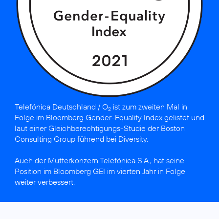
Telefónica Deutschland / O
ist
zum zweiten Mal in
2
Folge im Bloomberg Gender-Equality Index gelistet
und
laut einer Gleich­berechti­gungs-Studie der Boston
Consulting Group
führend bei Diversity
.
Auch der Mutterkonzern
Telefónica S.A., hat seine
Position im Bloomberg GEI
im vierten Jahr in Folge
weiter verbessert.