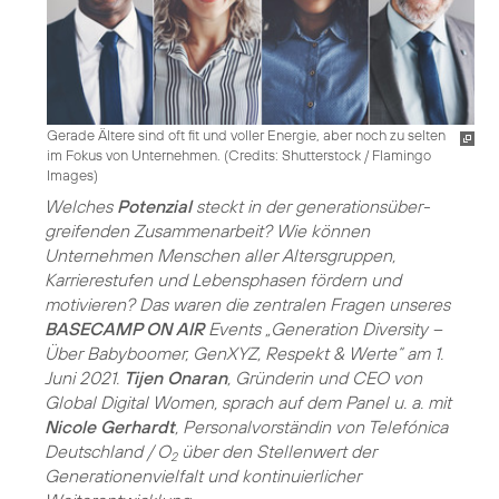
Gerade Ältere sind oft fit und voller Energie, aber noch zu selten
im Fokus von Unternehmen. (
Credits: Shutterstock / Flamingo
Images
)
Welches
Potenzial
steckt in der generations­über­
greifenden Zusammenarbeit? Wie können
Unternehmen Menschen aller Altersgruppen,
Karrierestufen und Lebensphasen fördern und
motivieren? Das waren die zentralen Fragen unseres
BASECAMP ON AIR
Events „Generation Diversity –
Über Babyboomer, GenXYZ, Respekt & Werte“ am 1.
Juni 2021.
Tijen Onaran
, Gründerin und CEO von
Global Digital Women, sprach auf dem Panel u. a. mit
Nicole Gerhardt
, Personalvorständin von Telefónica
Deutschland / O
über den Stellenwert der
2
Generationenvielfalt und kontinuierlicher