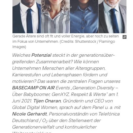
Gerade Ältere sind oft fit und voller Energie, aber noch zu selten
im Fokus von Unternehmen. (
Credits: Shutterstock / Flamingo
Images
)
Welches
Potenzial
steckt in der generations­über­
greifenden Zusammenarbeit? Wie können
Unternehmen Menschen aller Altersgruppen,
Karrierestufen und Lebensphasen fördern und
motivieren? Das waren die zentralen Fragen unseres
BASECAMP ON AIR
Events „Generation Diversity –
Über Babyboomer, GenXYZ, Respekt & Werte“ am 1.
Juni 2021.
Tijen Onaran
, Gründerin und CEO von
Global Digital Women, sprach auf dem Panel u. a. mit
Nicole Gerhardt
, Personalvorständin von Telefónica
Deutschland / O
über den Stellenwert der
2
Generationenvielfalt und kontinuierlicher