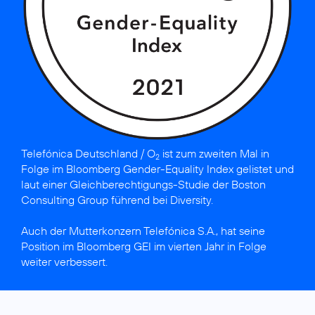
Telefónica Deutschland / O
ist
zum zweiten Mal in
2
Folge im Bloomberg Gender-Equality Index gelistet
und
laut einer Gleich­berechti­gungs-Studie der Boston
Consulting Group
führend bei Diversity
.
Auch der Mutterkonzern
Telefónica S.A., hat seine
Position im Bloomberg GEI
im vierten Jahr in Folge
weiter verbessert.