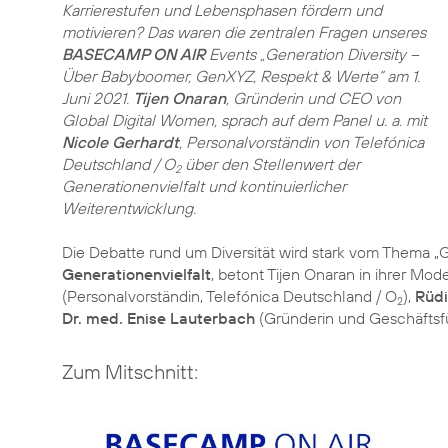
Karrierestufen und Lebensphasen fördern und
motivieren? Das waren die zentralen Fragen unseres
BASECAMP ON AIR
Events „Generation Diversity –
Über Babyboomer, GenXYZ, Respekt & Werte“ am 1.
Juni 2021.
Tijen Onaran
, Gründerin und CEO von
Global Digital Women, sprach auf dem Panel u. a. mit
Nicole Gerhardt
, Personalvorständin von Telefónica
Deutschland / O
über den Stellenwert der
2
Generationenvielfalt und kontinuierlicher
Weiterentwicklung.
Die Debatte rund um Diversität wird stark vom Thema „G
Generationenvielfalt
, betont Tijen Onaran in ihrer Mod
(Personalvorständin, Telefónica Deutschland / O
),
Rüd
2
Dr. med. Enise Lauterbach
(Gründerin und Geschäftsf
Zum Mitschnitt: