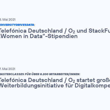
8. Mai 2021
DIVERSITYDRIVESDATA
:
Telefónica Deutschland / O
und StackFu
2
„Women in Data“-Stipendien
7. Mai 2021
ASTERCLASSES FÜR ÜBER 8.200 MITARBEITER/INNEN:
Telefónica Deutschland / O
startet groß
2
Weiterbildungsinitiative für Digitalkom