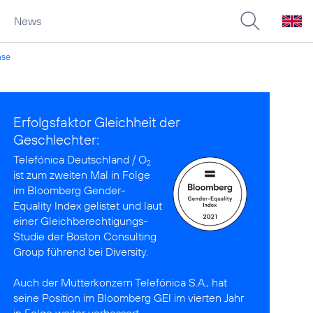
News
ase
Erfolgsfaktor Gleichheit der
Geschlechter:
Telefónica Deutschland / O
2
ist
zum zweiten Mal in Folge
im Bloomberg Gender-
Equality Index gelistet
und laut
einer Gleich­berechti­gungs-
Studie der Boston Consulting
Group
führend bei Diversity
.
Auch der Mutterkonzern
Telefónica S.A., hat
seine Position im Bloomberg GEI
im vierten Jahr