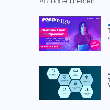
Ähnliche Themen:
1
#
1
M