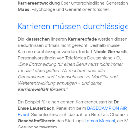
Karriereentwicklung
über unterschiedliche Generatio
Maas
, Psychologe und Generationenforscher.
Karrieren müssen durchlässig
Die
klassischen
linearen
Karrierepfade
werden diesen
Bedürfnissen oftmals nicht gerecht. Deshalb müsse
Karriere durchlässiger werden, fordert
Nicole Gerhardt
,
Personalvorständin von Telefónica Deutschland / O
.
2
„Eine Entscheidung für einen Beruf muss nicht immer
für das Leben gelten. Wir möchten über alle
Generationen und Lebensphasen zu Mobilität und
Weiterentwicklung ermutigen – und damit
Karrierevielfalt fördern
."
Ein Beispiel für einen echten Karriereneustart ist
Dr.
Enise Lauterbach
, Panelistin beim
BASECAMP ON AIR
Event
. Sie entschied sich dazu, ihren Beruf als Chefärz
Geschäftsführerin
des Start-ups
Lemoa Medical
, ein 
Gesundheitssystem.