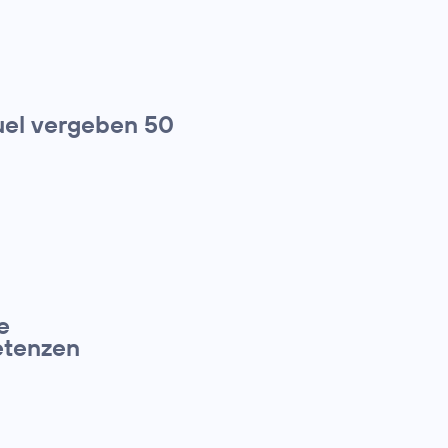
el vergeben 50
e
petenzen