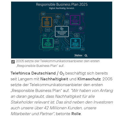
2005 setzte der Telekommunikationsanbieter den ersten
„Responsible Business Plan“ auf.
Telefónica Deutschland / O
beschäftigt sich bereits
2
seit Langem mit
Nachhaltigkeit
und
Klimaschutz
. 2005
setzte der Telekommunikationsanbieter den ersten
„Responsible Business Plan“ auf.
"Wir haben von Anfang
an daran geglaubt, dass Nachhaltigkeit für alle
Stakeholder relevant ist. Das sind neben den Investoren
auch unsere über 42 Millionen Kunden, unsere
Mitarbeiter und Partner"
, betonte
Rolle
.