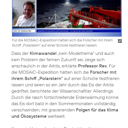
Für die MOSAiC-Expedition hatten sich die Forscher mit ihrem
Schiff „Polarstern“ auf einer Scholle festfrieren lassen.
Dass der
Klimawandel
„kein Modethema“ und auch
kein Problem der fernen Zukunft sei, zeige sich
anschaulich in der Arktis, erklärte
Professor Rex
. Für
die MOSAiC-Expedition hätten sich die
Forscher mit
ihrem Schiff „Polarstern“
auf einer Scholle festfrieren
lassen und seien so ein Jahr durch das Eis der Arktis
gedriftet, berichtete der Wissenschaftler. Allerdings:
Durch die rasch fortschreitende Erderwärmung könne
das Eis dort bald in den Sommermonaten vollständig
verschwinden, mit gravierenden
Folgen für das Klima
und Ökosysteme
weltweit.