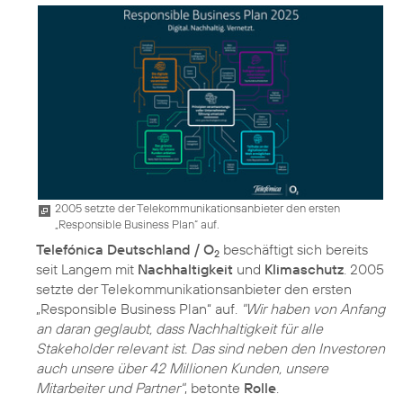
2005 setzte der Telekommunikationsanbieter den ersten
„Responsible Business Plan“ auf.
Telefónica Deutschland / O
beschäftigt sich bereits
2
seit Langem mit
Nachhaltigkeit
und
Klimaschutz
. 2005
setzte der Telekommunikationsanbieter den ersten
„Responsible Business Plan“ auf.
"Wir haben von Anfang
an daran geglaubt, dass Nachhaltigkeit für alle
Stakeholder relevant ist. Das sind neben den Investoren
auch unsere über 42 Millionen Kunden, unsere
Mitarbeiter und Partner"
, betonte
Rolle
.