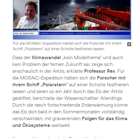
Für die MOSAiC-Expedition hatten sich die Forscher mit ihrem
Schiff „Polarstern“ auf einer Scholle festfrieren lassen.
Dass der
Klimawandel
„kein Modethema“ und auch
kein Problem der fernen Zukunft sei, zeige sich
anschaulich in der Arktis, erklärte
Professor Rex
. Für
die MOSAiC-Expedition hätten sich die
Forscher mit
ihrem Schiff „Polarstern“
auf einer Scholle festfrieren
lassen und seien so ein Jahr durch das Eis der Arktis
gedriftet, berichtete der Wissenschaftler. Allerdings:
Durch die rasch fortschreitende Erderwärmung könne
das Eis dort bald in den Sommermonaten vollständig
verschwinden, mit gravierenden
Folgen für das Klima
und Ökosysteme
weltweit.