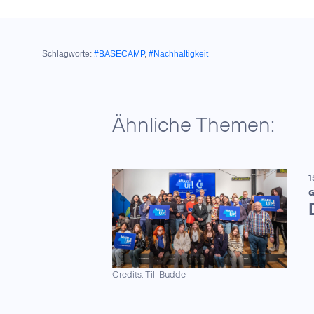
Schlagworte:
#BASECAMP
,
#Nachhaltigkeit
Ähnliche Themen:
1
G
Credits: Till Budde