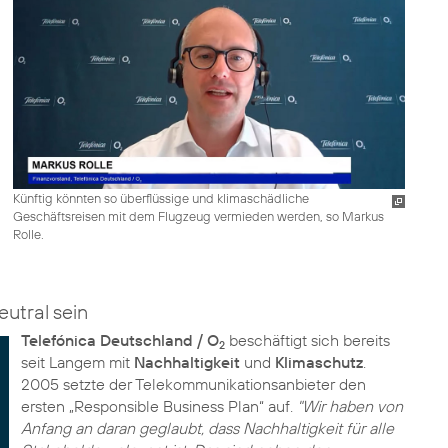
Künftig könnten so überflüssige und klimaschädliche
Geschäftsreisen mit dem Flugzeug vermieden werden, so Markus
Rolle.
utral sein
Telefónica Deutschland / O
beschäftigt sich bereits
2
seit Langem mit
Nachhaltigkeit
und
Klimaschutz
.
2005 setzte der Telekommunikationsanbieter den
ersten „Responsible Business Plan“ auf.
"Wir haben von
Anfang an daran geglaubt, dass Nachhaltigkeit für alle