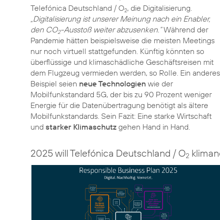
Telefónica Deutschland / O
, die Digitalisierung.
2
„Digitalisierung ist unserer Meinung nach ein Enabler,
den CO
-Ausstoß weiter abzusenken.“
Während der
2
Pandemie hätten beispielsweise die meisten Meetings
nur noch virtuell stattgefunden. Künftig könnten so
überflüssige und klimaschädliche Geschäftsreisen mit
dem Flugzeug vermieden werden, so Rolle. Ein anderes
Beispiel seien
neue Technologien
wie der
Mobilfunkstandard 5G, der bis zu 90 Prozent weniger
Energie für die Datenübertragung benötigt als ältere
Mobilfunkstandards. Sein Fazit: Eine starke Wirtschaft
und
starker Klimaschutz
gehen Hand in Hand.
2025 will Telefónica Deutschland / O
klimane
2