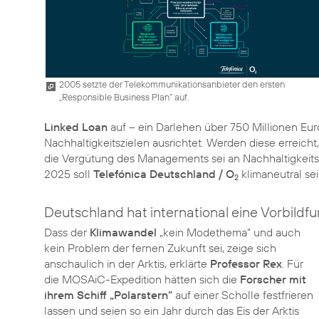
2005 setzte der Telekommunikationsanbieter den ersten
„Responsible Business Plan“ auf.
Linked Loan
auf – ein Darlehen über 750 Millionen Eur
Nachhaltigkeitszielen ausrichtet. Werden diese erreic
die Vergütung des Managements sei an Nachhaltigkeitszie
2025 soll
Telefónica Deutschland / O
2
Deutschland hat international eine Vorbildfu
Dass der
Klimawandel
„kein Modethema“ und auch
kein Problem der fernen Zukunft sei, zeige sich
anschaulich in der Arktis, erklärte
Professor Rex
. Für
die MOSAiC-Expedition hätten sich die
Forscher mit
ihrem Schiff „Polarstern“
auf einer Scholle festfrieren
lassen und seien so ein Jahr durch das Eis der Arktis