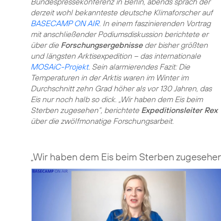
Bundespressekonferenz in Berlin, abends sprach der
derzeit wohl bekannteste deutsche Klimaforscher auf
BASECAMP ON AIR
. In einem faszinierenden Vortrag
mit anschließender Podiumsdiskussion berichtete er
über die
Forschungsergebnisse
der bisher größten
und längsten Arktisexpedition – das internationale
MOSAiC-Projekt
. Sein alarmierendes Fazit: Die
Temperaturen in der Arktis waren im Winter im
Durchschnitt zehn Grad höher als vor 130 Jahren, das
Eis nur noch halb so dick. „Wir haben dem Eis beim
Sterben zugesehen“, berichtete
Expeditionsleiter Rex
über die zwölfmonatige Forschungsarbeit.
„Wir haben dem Eis beim Sterben zugesehe