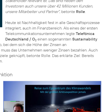
Stakeholder relevant ist. Das sind neben den
Investoren auch unsere über 42 Millionen Kunden,
unsere Mitarbeiter und Partner"
, betonte
Rolle
.
Heute ist Nachhaltigkeit fest in alle Geschäftsprozesse
integriert, auch im Finanzbereich. Als eines der ersten
Telekommunikationsunternehmen legte
Telefónica
Deutschland / O
einen sogenannten
Sustainability
2
o, bei dem sich die Höhe der Zinsen an
ht, muss das Unternehmen weniger Zinsen bezahlen. Auch
le geknüpft, betonte Rolle. Das erklärte Ziel: Bereits
nktion