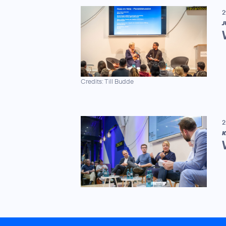
2
J
Credits: Till Budde
2
K