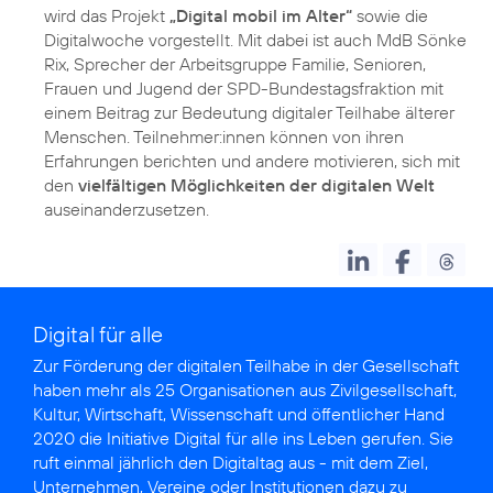
wird das Projekt
„Digital mobil im Alter“
sowie die
Digitalwoche vorgestellt. Mit dabei ist auch MdB Sönke
Rix, Sprecher der Arbeitsgruppe Familie, Senioren,
Frauen und Jugend der SPD-Bundestagsfraktion mit
einem Beitrag zur Bedeutung digitaler Teilhabe älterer
Menschen. Teilnehmer:innen können von ihren
Erfahrungen berichten und andere motivieren, sich mit
den
vielfältigen Möglichkeiten der digitalen Welt
auseinanderzusetzen.
Digital für alle
Zur Förderung der digitalen Teilhabe in der Gesellschaft
haben mehr als 25 Organisationen aus Zivilgesellschaft,
Kultur, Wirtschaft, Wissenschaft und öffentlicher Hand
2020 die
Initiative Digital für alle
ins Leben gerufen. Sie
ruft einmal jährlich den Digitaltag aus - mit dem Ziel,
Unternehmen, Vereine oder Institutionen dazu zu