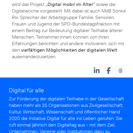
wird das Projekt
„Digital mobil im Alter“
sowie die
Digitalwoche vorgestellt. Mit dabei ist auch MdB Sönke
Rix, Sprecher der Arbeitsgruppe Familie, Senioren,
Frauen und Jugend der SPD-Bundestagsfraktion mit
einem Beitrag zur Bedeutung digitaler Teilhabe älterer
Menschen. Teilnehmer:innen können von ihren
Erfahrungen berichten und andere motivieren, sich mit
den
vielfältigen Möglichkeiten der digitalen Welt
auseinanderzusetzen.
Digital für alle
Zur Förderung der digitalen Teilhabe in der Gesellschaft
haben mehr als 25 Organisationen aus Zivilgesellschaft,
Kultur, Wirtschaft, Wissenschaft und öffentlicher Hand
2020 die
Initiative Digital für alle
ins Leben gerufen. Sie
ruft einmal jährlich den Digitaltag aus - mit dem Ziel,
Unternehmen, Vereine oder Institutionen dazu zu