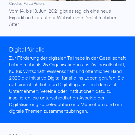
Credits: Falco Peters
Vom 14. bis 18. Juni 2021 gibt es täglich eine neue
Expedition hier auf der
Website von Digital mobil im
Alter
Digital für alle
Zur Förderung der digitalen Teilhabe in der Gesellschaft
haben mehr als 25 Organisationen aus Zivilgesellschaft,
Kultur, Wirtschaft, Wissenschaft und öffentlicher Hand
2020 die
Initiative Digital für alle
ins Leben gerufen. Sie
ruft einmal jährlich den Digitaltag aus - mit dem Ziel,
Unternehmen, Vereine oder Institutionen dazu zu
inspirieren, die unterschiedlichen Aspekte der
Digitalisierung zu beleuchten und Menschen rund um
digitale Themen zusammenzubringen.