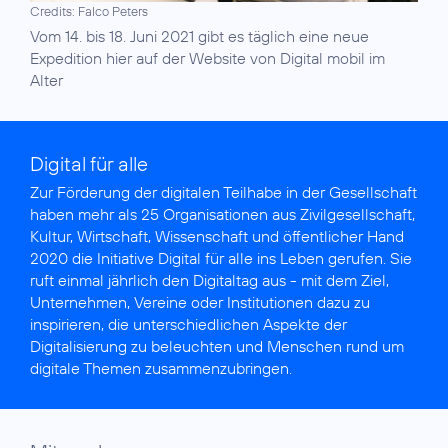
Credits: Falco Peters
Vom 14. bis 18. Juni 2021 gibt es täglich eine neue
Expedition hier auf der
Website von Digital mobil im
Alter
Digital für alle
Zur Förderung der digitalen Teilhabe in der Gesellschaft
haben mehr als 25 Organisationen aus Zivilgesellschaft,
Kultur, Wirtschaft, Wissenschaft und öffentlicher Hand
2020 die
Initiative Digital für alle
ins Leben gerufen. Sie
ruft einmal jährlich den Digitaltag aus - mit dem Ziel,
Unternehmen, Vereine oder Institutionen dazu zu
inspirieren, die unterschiedlichen Aspekte der
Digitalisierung zu beleuchten und Menschen rund um
digitale Themen zusammenzubringen.