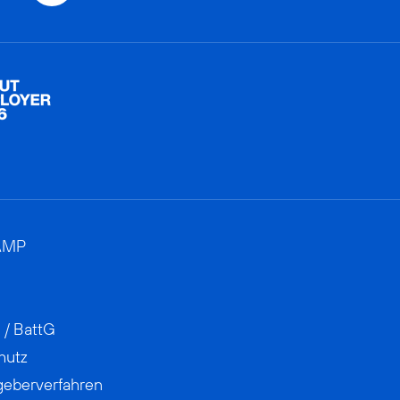
AMP
 / BattG
hutz
geberverfahren