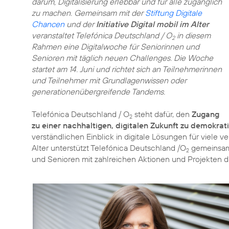
darum, Digitalisierung erlebbar und für alle zugänglich
zu machen. Gemeinsam mit der
Stiftung Digitale
Chancen
und der
Initiative Digital mobil im Alter
veranstaltet Telefónica Deutschland / O
in diesem
2
Rahmen eine Digitalwoche für Seniorinnen und
Senioren mit täglich neuen Challenges. Die Woche
startet am 14. Juni und richtet sich an Teilnehmerinnen
und Teilnehmer mit Grundlagenwissen oder
generationenübergreifende Tandems.
Telefónica Deutschland / O
steht dafür, den
Zugang
2
zu einer nachhaltigen, digitalen Zukunft zu demokrat
verständlichen Einblick in digitale Lösungen für viele v
Alter
unterstützt Telefónica Deutschland /O
gemeinsam 
2
und Senioren mit zahlreichen Aktionen und Projekten dab