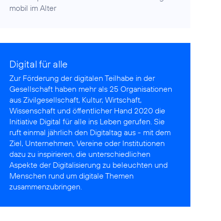
mobil im Alter
Digital für alle
Zur Förderung der digitalen Teilhabe in der
Gesellschaft haben mehr als 25 Organisationen
aus Zivilgesellschaft, Kultur, Wirtschaft,
Wissenschaft und öffentlicher Hand 2020 die
Initiative Digital für alle
ins Leben gerufen. Sie
ruft einmal jährlich den Digitaltag aus - mit dem
Ziel, Unternehmen, Vereine oder Institutionen
dazu zu inspirieren, die unterschiedlichen
Aspekte der Digitalisierung zu beleuchten und
Menschen rund um digitale Themen
zusammenzubringen.