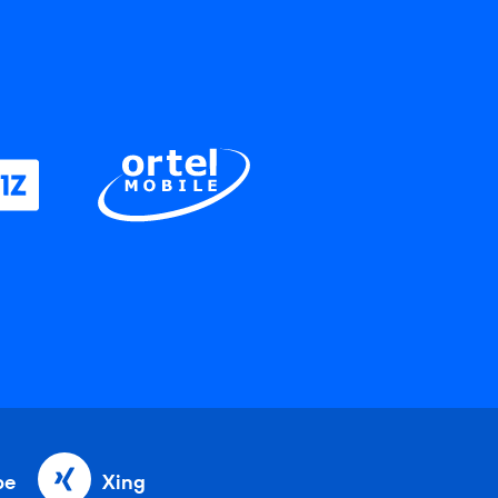
be
Xing