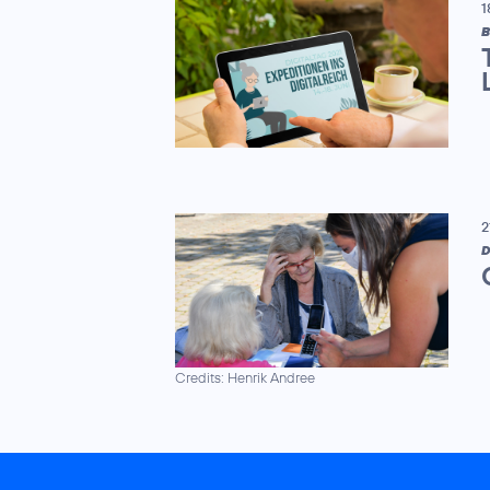
1
B
2
D
Credits: Henrik Andree