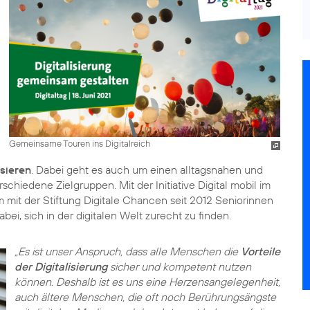
Gemeinsame Touren ins Digitalreich
isieren
. Dabei geht es auch um einen alltagsnahen und
erschiedene Zielgruppen. Mit der Initiative
Digital mobil im
mit der Stiftung Digitale Chancen seit 2012 Seniorinnen
ei, sich in der digitalen Welt zurecht zu finden.
„Es ist unser Anspruch, dass alle Menschen die
Vorteile
der Digitalisierung
sicher und kompetent nutzen
können. Deshalb ist es uns eine Herzensangelegenheit,
auch ältere Menschen, die oft noch Berührungsängste