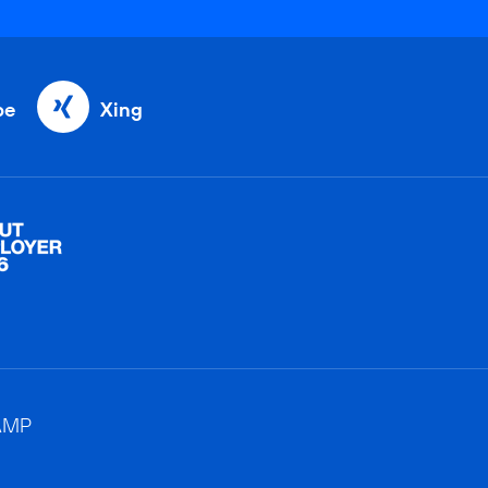
be
Xing
AMP