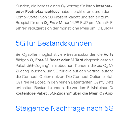
Kunden, die bereits einen O
Vertrag für ihren
Internet-
2
oder Festnetzanschluss
haben, profitieren durch den
Kombi-Vorteil von 50 Prozent Rabatt und zahlen zum
Beispiel für den
O
Free M
nur 14,99 EUR pro Monat
. 
4
2
Jahren reduziert sich der monatliche Preis um 10 EUR.
5,6
5G für Bestandskunden
Bei O
sollen möglichst viele Bestandskunden die
Vort
2
fähigen
O
Free M Boost oder M Tarif
abgeschlossen h
2
Paket „5G-Zugang“ hinzubuchen. Kunden, die die O
Mu
2
Zugang” buchen, um 5G für alle auf den Vertrag laufend
die Connect-Option nutzen. Die Connect Option bietet b
O
Free M Boost. In den reinen Datentarifen O
my Data 
2
2
enthalten. Bestandskunden, die vor dem 5. Mai einen Da
kostenlose Paket „5G-Zugang“ über die Mein O
App 
2
Steigende Nachfrage nach 5