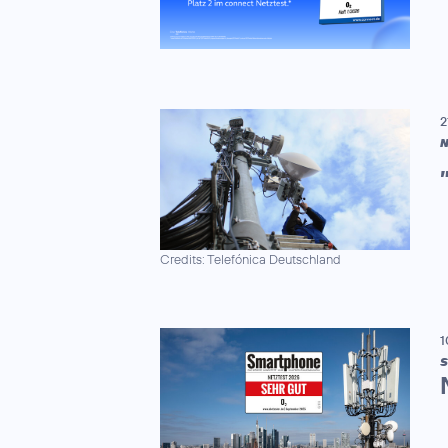
2
N
Credits: Telefónica Deutschland
1
S