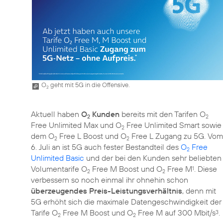
O
geht mit 5G in die Offensive.
2
Aktuell haben
O
Kunden
bereits mit den Tarifen O
2
2
Free Unlimited Max und O
Free Unlimited Smart sowie
2
dem O
Free L Boost und O
Free L Zugang zu 5G. Vom
2
2
6. Juli an ist 5G auch fester Bestandteil des
O
Free
2
Unlimited Basic
und der bei den Kunden sehr beliebten
Volumentarife O
Free M Boost und O
Free M
. Diese
1
2
2
verbessern so noch einmal ihr ohnehin schon
überzeugendes Preis-Leistungsverhältnis
, denn mit
5G erhöht sich die maximale Datengeschwindigkeit der
Tarife O
Free M Boost und O
Free M auf 300 Mbit/s
.
3
2
2