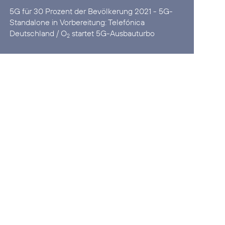
5G für 30 Prozent der Bevölkerung 2021 - 5G-
Standalone in Vorbereitung:
Telefónica
Deutschland / O
startet 5G-Ausbauturbo
2