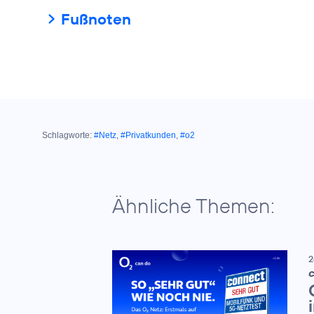
Fußnoten
Schlagworte:
#Netz
,
#Privatkunden
,
#o2
Ähnliche Themen:
2
C