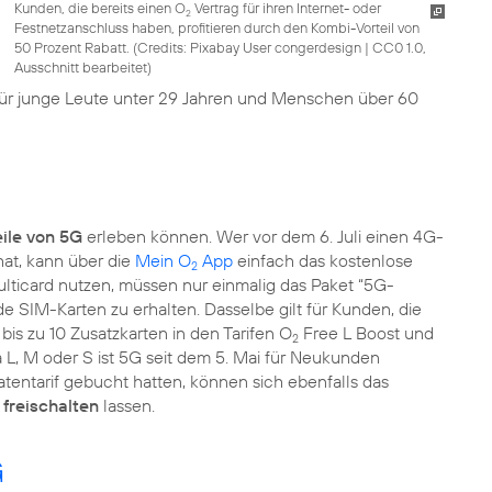
Kunden, die bereits einen O
Vertrag für ihren Internet- oder
2
Festnetzanschluss haben, profitieren durch den Kombi-Vorteil von
50 Prozent Rabatt. (
Credits: Pixabay User congerdesign
|
CC0 1.0,
Ausschnitt bearbeitet
)
Für junge Leute unter 29 Jahren und Menschen über 60
eile von 5G
erleben können. Wer vor dem 6. Juli einen 4G-
at, kann über die
Mein O
App
einfach das kostenlose
2
lticard nutzen, müssen nur einmalig das Paket “5G-
e SIM-Karten zu erhalten. Dasselbe gilt für Kunden, die
is zu 10 Zusatzkarten in den Tarifen O
Free L Boost und
2
L, M oder S ist 5G seit dem 5. Mai für Neukunden
tentarif gebucht hatten, können sich ebenfalls das
freischalten
lassen.
G