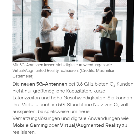
Mit 5G-Antennen lassen sich digitale Anwendungen wie
Virtual/Augmented Reality realisieren. (
Credits: Maximilian
Ostermeier
)
Die
neuen 5G-Antennen
bei 3,6 GHz bieten O
Kunden
2
nicht nur größtmögliche Kapazitäten, kurze
Latenzzeiten und hohe Geschwindigkeiten. Sie können
ihre Vorteile auch im 5G-Standalone Netz von O
voll
2
ausspielen, beispielsweise um neue
Vernetzungslösungen und digitale Anwendungen wie
Mobile Gaming
oder
Virtual/Augmented Reality
zu
realisieren.