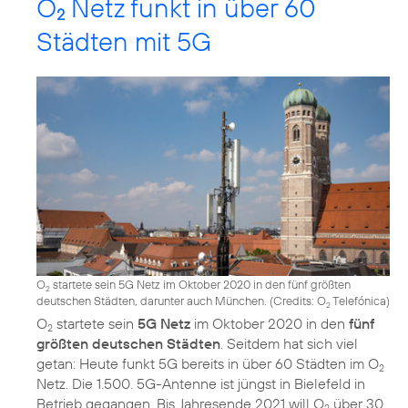
O
Netz funkt in über 60
2
Städten mit 5G
O
startete sein 5G Netz im Oktober 2020 in den fünf größten
2
deutschen Städten, darunter auch München. (
Credits: O
Telefónica
)
2
O
startete sein
5G Netz
im Oktober 2020 in den
fünf
2
größten deutschen Städten
. Seitdem hat sich viel
getan: Heute funkt 5G bereits in über 60 Städten im O
2
Netz. Die 1.500. 5G-Antenne ist jüngst in Bielefeld in
Betrieb gegangen. Bis Jahresende 2021 will O
über 30
2