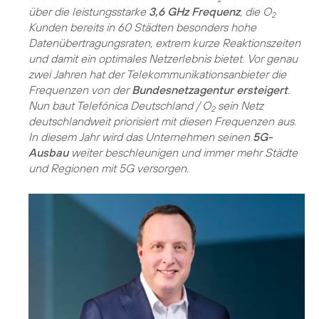
über die leistungsstarke
3,6 GHz Frequenz
, die O
2
Kunden bereits in 60 Städten besonders hohe
Datenübertragungsraten, extrem kurze Reaktionszeiten
und damit ein optimales Netzerlebnis bietet. Vor genau
zwei Jahren hat der Telekommunikationsanbieter die
Frequenzen von der
Bundesnetzagentur ersteigert
.
Nun baut Telefónica Deutschland / O
sein Netz
2
deutschlandweit priorisiert mit diesen Frequenzen aus.
In diesem Jahr wird das Unternehmen seinen
5G-
Ausbau
weiter beschleunigen und immer mehr Städte
und Regionen mit 5G versorgen.