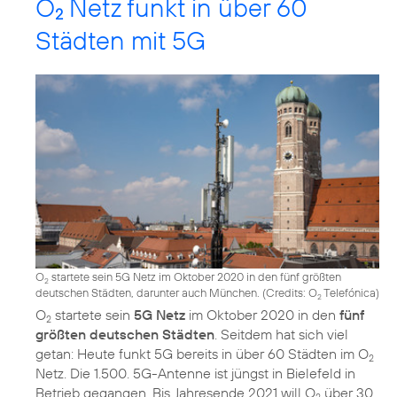
O
Netz funkt in über 60
2
Städten mit 5G
O
startete sein 5G Netz im Oktober 2020 in den fünf größten
2
deutschen Städten, darunter auch München. (
Credits: O
Telefónica
)
2
O
startete sein
5G Netz
im Oktober 2020 in den
fünf
2
größten deutschen Städten
. Seitdem hat sich viel
getan: Heute funkt 5G bereits in über 60 Städten im O
2
Netz. Die 1.500. 5G-Antenne ist jüngst in Bielefeld in
Betrieb gegangen. Bis Jahresende 2021 will O
über 30
2