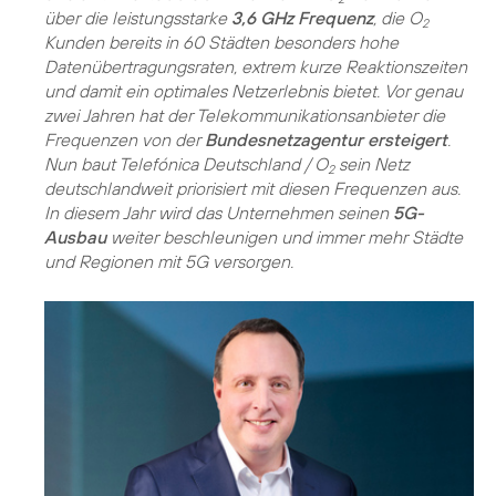
über die leistungsstarke
3,6 GHz Frequenz
, die O
2
Kunden bereits in 60 Städten besonders hohe
Datenübertragungsraten, extrem kurze Reaktionszeiten
und damit ein optimales Netzerlebnis bietet. Vor genau
zwei Jahren hat der Telekommunikationsanbieter die
Frequenzen von der
Bundesnetzagentur ersteigert
.
Nun baut Telefónica Deutschland / O
sein Netz
2
deutschlandweit priorisiert mit diesen Frequenzen aus.
In diesem Jahr wird das Unternehmen seinen
5G-
Ausbau
weiter beschleunigen und immer mehr Städte
und Regionen mit 5G versorgen.