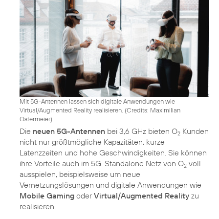
Mit 5G-Antennen lassen sich digitale Anwendungen wie
Virtual/Augmented Reality realisieren. (
Credits: Maximilian
Ostermeier
)
Die
neuen 5G-Antennen
bei 3,6 GHz bieten O
Kunden
2
nicht nur größtmögliche Kapazitäten, kurze
Latenzzeiten und hohe Geschwindigkeiten. Sie können
ihre Vorteile auch im 5G-Standalone Netz von O
voll
2
ausspielen, beispielsweise um neue
Vernetzungslösungen und digitale Anwendungen wie
Mobile Gaming
oder
Virtual/Augmented Reality
zu
realisieren.