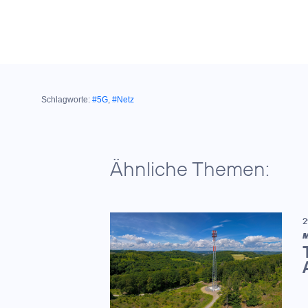
Schlagworte:
#5G
,
#Netz
Ähnliche Themen:
2
M