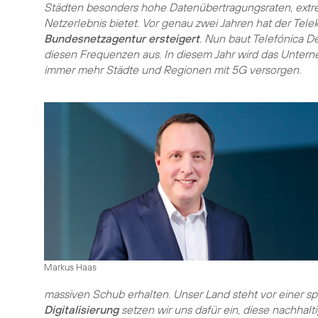
Städten besonders hohe Datenübertragungsraten, extre
Netzerlebnis bietet. Vor genau zwei Jahren hat der Te
Bundesnetzagentur ersteigert
. Nun baut Telefónica D
diesen Frequenzen aus. In diesem Jahr wird das Unte
immer mehr Städte und Regionen mit 5G versorgen.
Markus Haas
massiven Schub erhalten. Unser Land steht vor einer 
Digitalisierung
setzen wir uns dafür ein, diese nachhalti