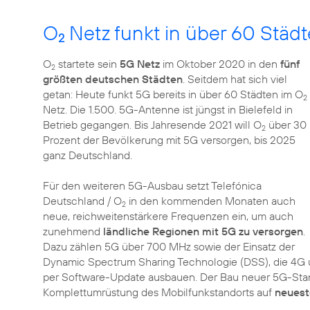
O
Netz funkt in über 60 Städ
2
O
startete sein
5G Netz
im Oktober 2020 in den
fünf
2
größten deutschen Städten
. Seitdem hat sich viel
getan: Heute funkt 5G bereits in über 60 Städten im O
2
Netz. Die 1.500. 5G-Antenne ist jüngst in Bielefeld in
Betrieb gegangen. Bis Jahresende 2021 will O
über 30
2
Prozent der Bevölkerung mit 5G versorgen, bis 2025
ganz Deutschland.
Für den weiteren 5G-Ausbau setzt Telefónica
Deutschland / O
in den kommenden Monaten auch
2
neue, reichweitenstärkere Frequenzen ein, um auch
zunehmend
ländliche Regionen mit 5G zu versorgen
.
Dazu zählen 5G über 700 MHz sowie der Einsatz der
Dynamic Spectrum Sharing Technologie (DSS), die 4G u
per Software-Update ausbauen. Der Bau neuer 5G-Stan
Komplettumrüstung des Mobilfunkstandorts auf
neuest