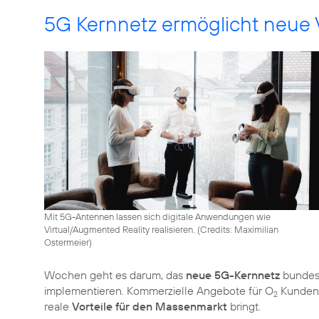
5G Kernnetz ermöglicht neue
Mit 5G-Antennen lassen sich digitale Anwendungen wie
Virtual/Augmented Reality realisieren. (
Credits: Maximilian
Ostermeier
)
Wochen geht es darum, das
neue 5G-Kernnetz
bundesw
implementieren. Kommerzielle Angebote für O
Kunden 
2
reale
Vorteile für den Massenmarkt