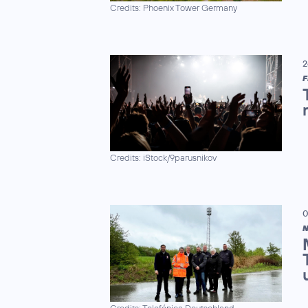
Credits: Phoenix Tower Germany
2
F
Credits: iStock/9parusnikov
0
N
Credits: Telefónica Deutschland