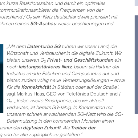
m kurze Reaktionszeiten und damit ein optimales
lekommunikationsanbieter die Frequenzen von der
eutschland / O
sein Netz deutschlandweit priorisiert mit
2
rnehmen seinen
5G-Ausbau
weiter beschleunigen und
„Mit dem
Datenturbo 5G
führen wir unser Land, die
Wirtschaft und Verbraucher in die digitale Zukunft. Wir
bieten unseren O
Privat- und Geschäftskunden
ein
2
noch
leistungsstärkeres Netz
, bauen als Partner der
Industrie smarte Fabriken und Campusnetze auf und
bieten zudem völlig neue Vernetzungslösungen – etwa
für die
Konnektivität
in Städten oder auf der Straße“
,
sagt Markus Haas, CEO von Telefónica Deutschland /
O
.
„Jedes zweite Smartphone, das wir aktuell
2
verkaufen, ist bereits 5G-fähig. In Kombination mit
unserem schnell anwachsenden 5G-Netz wird die 5G-
Datennutzung in den kommenden Monaten einen
spannenden
digitalen Zukunft
. Als
Treiber der
g und für alle zugänglich zu gestalten.“