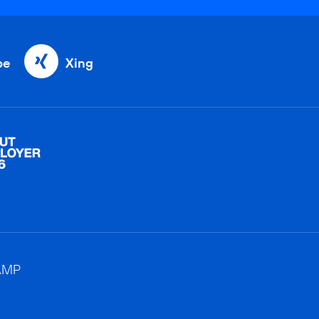
be
Xing
AMP