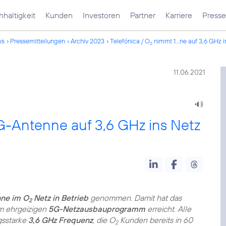
haltigkeit
Kunden
Investoren
Partner
Karriere
Presse
ws
Pressemitteilungen
Archiv 2023
Telefónica / O
nimmt 1...ne auf 3,6 GHz i
2
11.06.2021
G-Antenne auf 3,6 GHz ins Netz
nne im O
Netz in Betrieb
genommen. Damit hat das
2
m ehrgeizigen
5G-Netzausbauprogramm
erreicht. Alle
gsstarke
3,6 GHz Frequenz
, die O
Kunden bereits in 60
2