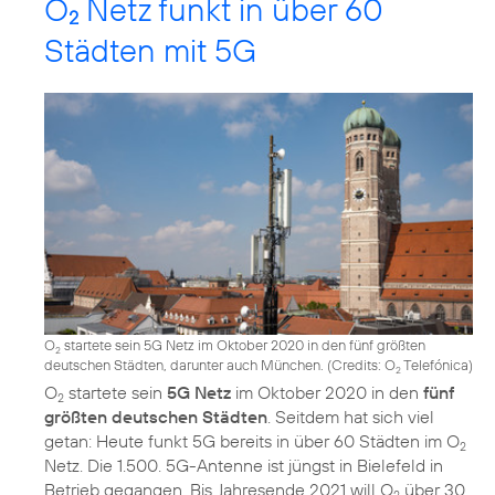
O
Netz funkt in über 60
2
Städten mit 5G
O
startete sein 5G Netz im Oktober 2020 in den fünf größten
2
deutschen Städten, darunter auch München. (
Credits: O
Telefónica
)
2
O
startete sein
5G Netz
im Oktober 2020 in den
fünf
2
größten deutschen Städten
. Seitdem hat sich viel
getan: Heute funkt 5G bereits in über 60 Städten im O
2
Netz. Die 1.500. 5G-Antenne ist jüngst in Bielefeld in
Betrieb gegangen. Bis Jahresende 2021 will O
über 30
2