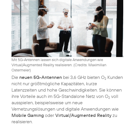
Mit 5G-Antennen lassen sich digitale Anwendungen wie
Virtual/Augmented Reality realisieren. (
Credits: Maximilian
Ostermeier
)
Die
neuen 5G-Antennen
bei 3,6 GHz bieten O
Kunden
2
nicht nur größtmögliche Kapazitäten, kurze
Latenzzeiten und hohe Geschwindigkeiten. Sie können
ihre Vorteile auch im 5G-Standalone Netz von O
voll
2
ausspielen, beispielsweise um neue
Vernetzungslösungen und digitale Anwendungen wie
Mobile Gaming
oder
Virtual/Augmented Reality
zu
realisieren.