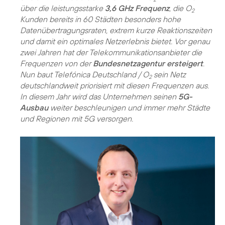
über die leistungsstarke
3,6 GHz Frequenz
, die O
2
Kunden bereits in 60 Städten besonders hohe
Datenübertragungsraten, extrem kurze Reaktionszeiten
und damit ein optimales Netzerlebnis bietet. Vor genau
zwei Jahren hat der Telekommunikationsanbieter die
Frequenzen von der
Bundesnetzagentur ersteigert
.
Nun baut Telefónica Deutschland / O
sein Netz
2
deutschlandweit priorisiert mit diesen Frequenzen aus.
In diesem Jahr wird das Unternehmen seinen
5G-
Ausbau
weiter beschleunigen und immer mehr Städte
und Regionen mit 5G versorgen.