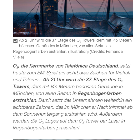
Ab 21 Uhr wird die 37. Etage des O
Towers, dem mit 146 Metern
2
höchsten Gebäudes in München, von allen Seiten in
Regenbogenfarben erstrahlen. (Illustration) (
Credits: Fernanda
Vilela
)
O
, die Kernmarke von Telefónica Deutschland
, setzt
2
heute zum EM-Spiel ein sichtbares Zeichen für Vielfalt
und Toleranz.
Ab 21 Uhr wird die 37. Etage des O
2
Towers
, dem mit 146 Metern höchsten Gebäude in
München, von allen Seiten
in Regenbogenfarben
erstrahlen
. Damit setzt das Unternehmen weiterhin ein
sichtbares Zeichen, das im Münchener Nachthimmel ab
dem Sonnenuntergang erstrahlen wird. Außerdem
werden die O
Logos auf dem O
Tower per Laser in
2
2
Regenbogenfarben präsentiert.