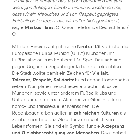
ist mir als Münchener heute auch persönlich ein sehr
wichtiges Anliegen. Darüber hinaus wünsche ich mir,
dass wir ein friedliches und von Respekt geprägtes
Fußballspiel erleben, das wir hoffentlich gewinnen“,
sagte
Markus Haas
, CEO von Telefónica Deutschland /
O
2
Mit dem Hinweis auf politische
Neutralität
verbietet die
Europäische Fußball-Union (UEFA) München, ihr
Fußballstadion zum heutigen EM-Spiel Deutschland
gegen Ungarn in Regenbogenfarben zu beleuchten.
Die Stadt wollte damit ein Zeichen für
Vielfalt,
Toleranz, Respekt, Solidarität
und gegen Homophobie
setzen. Nun planen verschiedene Städte, inklusive
München, sowie unter anderem Fußballklubs und
Unternehmen für heute Aktionen zur Gleichstellung
homo- und transsexueller Menschen. Die
Regenbogenfarben gelten in
zahlreichen Kulturen
als
Zeichen der Toleranz, Akzeptanz und Vielfalt von
Lebensformen. Sie sind ein Symbol für die
Akzeptanz
und Gleichberechtigung von Menschen
. Dazu gehört