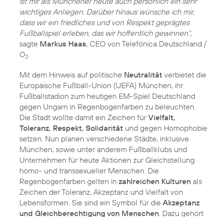
ist mir als Münchener heute auch persönlich ein sehr
wichtiges Anliegen. Darüber hinaus wünsche ich mir,
dass wir ein friedliches und von Respekt geprägtes
Fußballspiel erleben, das wir hoffentlich gewinnen“,
sagte
Markus Haas
, CEO von Telefónica Deutschland /
O
2
Mit dem Hinweis auf politische
Neutralität
verbietet die
Europäische Fußball-Union (UEFA) München, ihr
Fußballstadion zum heutigen EM-Spiel Deutschland
gegen Ungarn in Regenbogenfarben zu beleuchten.
Die Stadt wollte damit ein Zeichen für
Vielfalt,
Toleranz, Respekt, Solidarität
und gegen Homophobie
setzen. Nun planen verschiedene Städte, inklusive
München, sowie unter anderem Fußballklubs und
Unternehmen für heute Aktionen zur Gleichstellung
homo- und transsexueller Menschen. Die
Regenbogenfarben gelten in
zahlreichen Kulturen
als
Zeichen der Toleranz, Akzeptanz und Vielfalt von
Lebensformen. Sie sind ein Symbol für die
Akzeptanz
und Gleichberechtigung von Menschen
. Dazu gehört