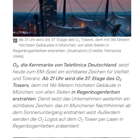
Ab 21 Uhr wird die 37. Etage des O
Towers, dem mit 146 Metern
2
höchsten Gebäudes in München, von allen Seiten in
Regenbogenfarben erstrahlen. (Illustration) (
Credits: Fernanda
Vilela
)
O
, die Kernmarke von Telefónica Deutschland
, setzt
2
heute zum EM-Spiel ein sichtbares Zeichen für Vielfalt
und Toleranz.
Ab 21 Uhr wird die 37. Etage des O
2
Towers
, dem mit 146 Metern höchsten Gebäude in
München, von allen Seiten
in Regenbogenfarben
erstrahlen
. Damit setzt das Unternehmen weiterhin ein
sichtbares Zeichen, das im Münchener Nachthimmel ab
dem Sonnenuntergang erstrahlen wird. Außerdem
werden die O
Logos auf dem O
Tower per Laser in
2
2
Regenbogenfarben präsentiert.