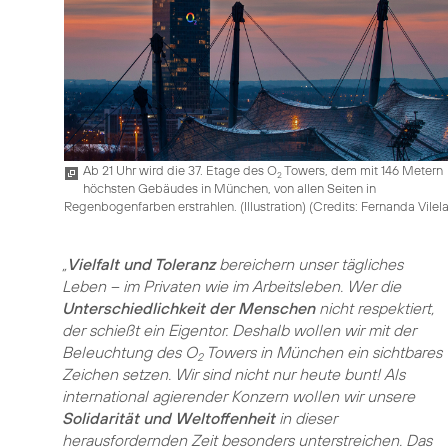
Ab 21 Uhr wird die 37. Etage des O
Towers, dem mit 146 Metern
2
höchsten Gebäudes in München, von allen Seiten in
Regenbogenfarben erstrahlen. (Illustration) (
Credits: Fernanda Vilel
„
Vielfalt und Toleranz
bereichern unser tägliches
Leben – im Privaten wie im Arbeitsleben. Wer die
Unterschiedlichkeit der Menschen
nicht respektiert,
der schießt ein Eigentor. Deshalb wollen wir mit der
Beleuchtung des O
Towers in München ein sichtbares
2
Zeichen setzen. Wir sind nicht nur heute bunt! Als
international agierender Konzern wollen wir unsere
Solidarität und Weltoffenheit
in dieser
herausfordernden Zeit besonders unterstreichen. Das