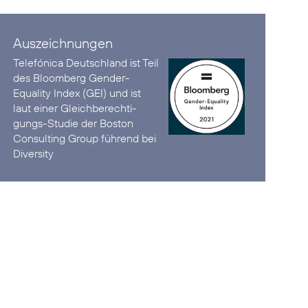
Auszeichnungen
Telefónica Deutschland ist
Teil
des Bloomberg Gender-
Equality Index (GEI)
und ist
laut einer Gleich­berechti­
gungs-Studie der Boston
Consulting Group
führend bei
Diversity