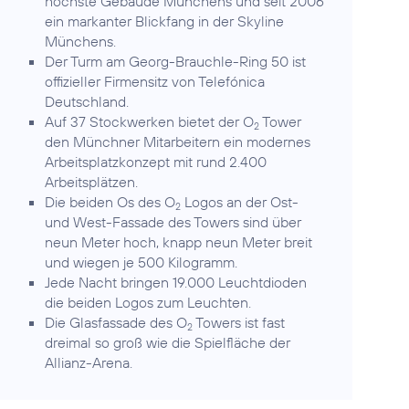
höchste Gebäude Münchens und seit 2006
ein markanter Blickfang in der Skyline
Münchens.
Der Turm am Georg-Brauchle-Ring 50 ist
offizieller Firmensitz von Telefónica
Deutschland.
Auf 37 Stockwerken bietet der O
Tower
2
den Münchner Mitarbeitern ein modernes
Arbeitsplatzkonzept mit rund 2.400
Arbeitsplätzen.
Die beiden Os des O
Logos an der Ost-
2
und West-Fassade des Towers sind über
neun Meter hoch, knapp neun Meter breit
und wiegen je 500 Kilogramm.
Jede Nacht bringen 19.000 Leuchtdioden
die beiden Logos zum Leuchten.
Die Glasfassade des O
Towers ist fast
2
dreimal so groß wie die Spielfläche der
Allianz-Arena.