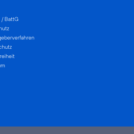
 / BattG
hutz
geberverfahren
chutz
reiheit
um