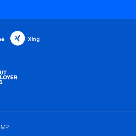
be
Xing
AMP