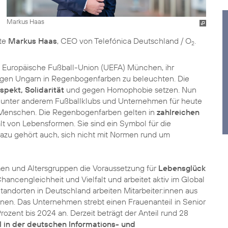
Markus Haas
te
Markus Haas
, CEO von Telefónica Deutschland / O
2
e Europäische Fußball-Union (UEFA) München, ihr
egen Ungarn in Regenbogenfarben zu beleuchten. Die
espekt, Solidarität
und gegen Homophobie setzen. Nun
e unter anderem Fußballklubs und Unternehmen für heute
r Menschen. Die Regenbogenfarben gelten in
zahlreichen
lt von Lebensformen. Sie sind ein Symbol für die
Dazu gehört auch, sich nicht mit Normen rund um
rmen und Altersgruppen die Voraussetzung für
Lebensglück
ncengleichheit und Vielfalt und arbeitet aktiv im Global
Standorten in Deutschland arbeiten Mitarbeiter:innen aus
onen. Das Unternehmen strebt einen Frauenanteil in Senior
ozent bis 2024 an. Derzeit beträgt der Anteil rund 28
l in der deutschen Informations- und