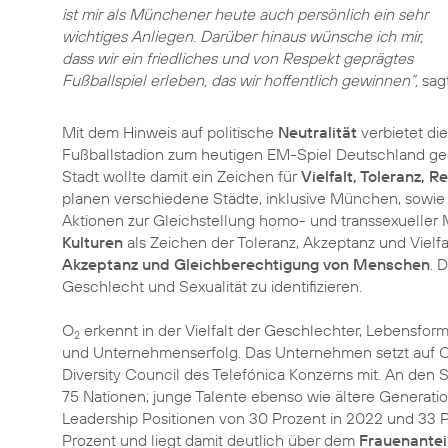
ist mir als Münchener heute auch persönlich ein sehr
wichtiges Anliegen. Darüber hinaus wünsche ich mir,
dass wir ein friedliches und von Respekt geprägtes
Fußballspiel erleben, das wir hoffentlich gewinnen“,
sag
Mit dem Hinweis auf politische
Neutralität
verbietet di
Fußballstadion zum heutigen EM-Spiel Deutschland g
Stadt wollte damit ein Zeichen für
Vielfalt, Toleranz, R
planen verschiedene Städte, inklusive München, sowi
Aktionen zur Gleichstellung homo- und transsexuelle
Kulturen
als Zeichen der Toleranz, Akzeptanz und Vielfa
Akzeptanz und Gleichberechtigung von Menschen
. 
Geschlecht und Sexualität zu identifizieren.
O
erkennt in der Vielfalt der Geschlechter, Lebensfo
2
und Unternehmenserfolg. Das Unternehmen setzt auf Cha
Diversity Council des Telefónica Konzerns mit. An den 
75 Nationen; junge Talente ebenso wie ältere Generati
Leadership Positionen von 30 Prozent in 2022 und 33 Pr
Prozent und liegt damit deutlich über dem
Frauenantei