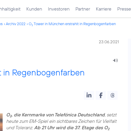
haltigkeit
Kunden
Investoren
Partner
Karriere
Presse
ws
Archiv 2022
O
Tower in München erstrahlt in Regenbogenfarben
2
23.06.2021
t in Regenbogenfarben
O
, die Kernmarke von Telefónica Deutschland
, setzt
2
heute zum EM-Spiel ein sichtbares Zeichen für Vielfalt
und Toleranz.
Ab 21 Uhr wird die 37. Etage des O
2