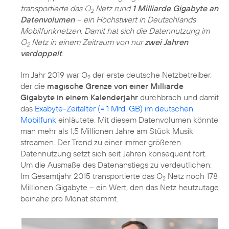
transportierte das O
Netz rund
1 Milliarde Gigabyte an
2
Datenvolumen
– ein Höchstwert in Deutschlands
Mobilfunknetzen. Damit hat sich die Datennutzung im
O
Netz in einem Zeitraum von nur
zwei Jahren
2
verdoppelt
.
Im Jahr 2019 war O
der erste deutsche Netzbetreiber,
2
der die
magische Grenze von einer Milliarde
Gigabyte in einem Kalenderjahr
durchbrach und damit
das
Exabyte-Zeitalter (= 1 Mrd. GB) im deutschen
Mobilfunk
einläutete. Mit diesem Datenvolumen könnte
man mehr als 1,5 Millionen Jahre am Stück Musik
streamen. Der Trend zu einer immer größeren
Datennutzung setzt sich seit Jahren konsequent fort.
Um die Ausmaße des Datenanstiegs zu verdeutlichen:
Im Gesamtjahr 2015 transportierte das O
Netz noch 178
2
Millionen Gigabyte – ein Wert, den das Netz heutzutage
beinahe pro Monat stemmt.