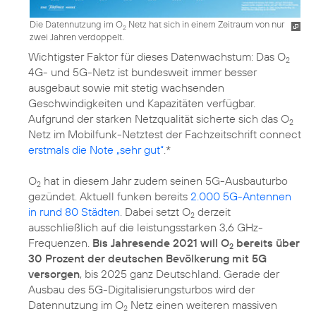
Die Datennutzung im O
Netz hat sich in einem Zeitraum von nur
2
zwei Jahren verdoppelt.
Wichtigster Faktor für dieses Datenwachstum: Das O
2
4G- und 5G-Netz ist bundesweit immer besser
ausgebaut sowie mit stetig wachsenden
Geschwindigkeiten und Kapazitäten verfügbar.
Aufgrund der starken Netzqualität sicherte sich das O
2
Netz im Mobilfunk-Netztest der Fachzeitschrift connect
erstmals die Note „sehr gut“
.*
O
hat in diesem Jahr zudem seinen 5G-Ausbauturbo
2
gezündet. Aktuell funken bereits
2.000 5G-Antennen
in rund 80 Städten
. Dabei setzt O
derzeit
2
ausschließlich auf die leistungsstarken 3,6 GHz-
Frequenzen.
Bis Jahresende 2021 will O
bereits über
2
30 Prozent der deutschen Bevölkerung mit 5G
versorgen
, bis 2025 ganz Deutschland. Gerade der
Ausbau des 5G-Digitalisierungsturbos wird der
Datennutzung im O
Netz einen weiteren massiven
2