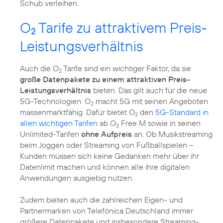
Schub verleihen.
O
Tarife zu attraktivem Preis-
2
Leistungsverhältnis
Auch die O
Tarife sind ein wichtiger Faktor, da sie
2
große Datenpakete zu einem attraktiven Preis-
Leistungsverhältnis
bieten. Das gilt auch für die neue
5G-Technologien: O
macht 5G mit seinen Angeboten
2
massenmarktfähig. Dafür bietet O
den
5G-Standard in
2
allen wichtigen Tarifen
ab O
Free M sowie in seinen
2
Unlimited-Tarifen
ohne Aufpreis
an. Ob Musikstreaming
beim Joggen oder Streaming von Fußballspielen –
Kunden müssen sich keine Gedanken mehr über ihr
Datenlimit machen und können alle ihre digitalen
Anwendungen ausgiebig nutzen.
Zudem bieten auch die zahlreichen Eigen- und
Partnermarken von Telefónica Deutschland immer
größere Datenpakete und insbesondere Streaming-