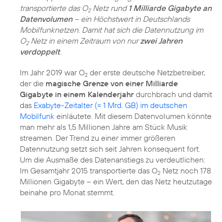
transportierte das O
Netz rund
1 Milliarde Gigabyte an
2
Datenvolumen
– ein Höchstwert in Deutschlands
Mobilfunknetzen. Damit hat sich die Datennutzung im
O
Netz in einem Zeitraum von nur
zwei Jahren
2
verdoppelt
.
Im Jahr 2019 war O
der erste deutsche Netzbetreiber,
2
der die
magische Grenze von einer Milliarde
Gigabyte in einem Kalenderjahr
durchbrach und damit
das
Exabyte-Zeitalter (= 1 Mrd. GB) im deutschen
Mobilfunk
einläutete. Mit diesem Datenvolumen könnte
man mehr als 1,5 Millionen Jahre am Stück Musik
streamen. Der Trend zu einer immer größeren
Datennutzung setzt sich seit Jahren konsequent fort.
Um die Ausmaße des Datenanstiegs zu verdeutlichen:
Im Gesamtjahr 2015 transportierte das O
Netz noch 178
2
Millionen Gigabyte – ein Wert, den das Netz heutzutage
beinahe pro Monat stemmt.