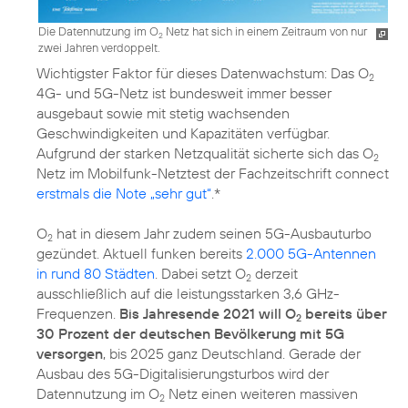
Die Datennutzung im O
Netz hat sich in einem Zeitraum von nur
2
zwei Jahren verdoppelt.
Wichtigster Faktor für dieses Datenwachstum: Das O
2
4G- und 5G-Netz ist bundesweit immer besser
ausgebaut sowie mit stetig wachsenden
Geschwindigkeiten und Kapazitäten verfügbar.
Aufgrund der starken Netzqualität sicherte sich das O
2
Netz im Mobilfunk-Netztest der Fachzeitschrift connect
erstmals die Note „sehr gut“
.*
O
hat in diesem Jahr zudem seinen 5G-Ausbauturbo
2
gezündet. Aktuell funken bereits
2.000 5G-Antennen
in rund 80 Städten
. Dabei setzt O
derzeit
2
ausschließlich auf die leistungsstarken 3,6 GHz-
Frequenzen.
Bis Jahresende 2021 will O
bereits über
2
30 Prozent der deutschen Bevölkerung mit 5G
versorgen
, bis 2025 ganz Deutschland. Gerade der
Ausbau des 5G-Digitalisierungsturbos wird der
Datennutzung im O
Netz einen weiteren massiven
2