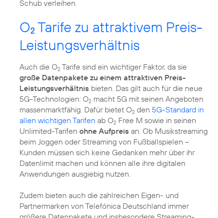
Schub verleihen.
O
Tarife zu attraktivem Preis-
2
Leistungsverhältnis
Auch die O
Tarife sind ein wichtiger Faktor, da sie
2
große Datenpakete zu einem attraktiven Preis-
Leistungsverhältnis
bieten. Das gilt auch für die neue
5G-Technologien: O
macht 5G mit seinen Angeboten
2
massenmarktfähig. Dafür bietet O
den
5G-Standard in
2
allen wichtigen Tarifen
ab O
Free M sowie in seinen
2
Unlimited-Tarifen
ohne Aufpreis
an. Ob Musikstreaming
beim Joggen oder Streaming von Fußballspielen –
Kunden müssen sich keine Gedanken mehr über ihr
Datenlimit machen und können alle ihre digitalen
Anwendungen ausgiebig nutzen.
Zudem bieten auch die zahlreichen Eigen- und
Partnermarken von Telefónica Deutschland immer
größere Datenpakete und insbesondere Streaming-