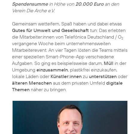
Spendensumme
in Höhe von
20.000 Euro
an den
Verein Die Arche e.V.
Gemeinsam wetteifern, Spaß haben und dabei etwas
Gutes für Umwelt und Gesellschaft
tun: Das erlebten
die Mitarbeiter:innen von Telefónica Deutschland / O
2
vergangene Woche beim unternehmensweiten
Mitarbeiterevent. An vier Tagen lösten die Teams mittels
einer speziellen Smart-Phone-App verschiedene
Aufgaben. So ging es beispielsweise darum,
Müll
in der
Umgebung
einzusammeln
, plastikfrei einzukaufen,
lokale Läden oder
Künstler:innen
zu
unterstützen
oder
älteren Menschen
aus dem privaten Umfeld
digitale
Themen
näher zu bringen.