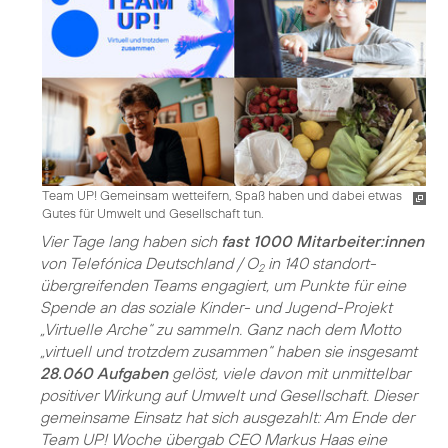
Team UP! Gemeinsam wetteifern, Spaß haben und dabei etwas
Gutes für Umwelt und Gesellschaft tun.
Vier Tage lang haben sich
fast 1000 Mitarbeiter:innen
von Telefónica Deutschland / O
in 140 standort­
2
übergrei­fenden Teams engagiert, um Punkte für eine
Spende an das soziale Kinder- und Jugend-Projekt
„Virtuelle Arche“ zu sammeln. Ganz nach dem Motto
„virtuell und trotzdem zusammen“ haben sie insgesamt
28.060 Aufgaben
gelöst, viele davon mit unmittelbar
positiver Wirkung auf Umwelt und Gesellschaft. Dieser
gemeinsame Einsatz hat sich ausgezahlt: Am Ende der
Team UP! Woche übergab CEO Markus Haas eine