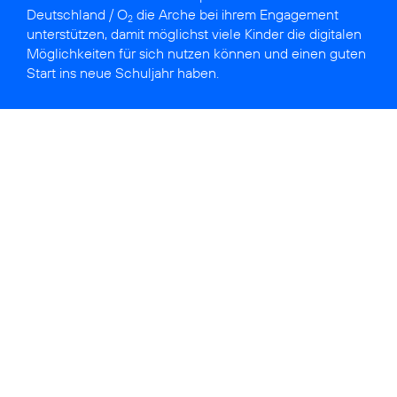
Deutschland / O
die Arche bei ihrem Engagement
2
unterstützen, damit möglichst viele Kinder die digitalen
Möglichkeiten für sich nutzen können und einen guten
Start ins neue Schuljahr haben.