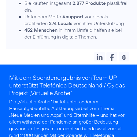
Sie kauften insgesamt
2.877 Produkte
plastikfrei
ein.
Unter dem Motto
#support
your locals
profitierten
274 Locals
von ihrer Unterstützung.
452 Menschen
in ihrem Umfeld halfen sie bei
der Einführung in digitale Themen.
Mit dem Spendenergebnis von Team UP!
unterstützt Telefónica Deutschland / O
das
2
Projekt „Virtuelle Arche“
Die
„Virtuelle Arche“
bietet unter anderem
Hausaufgabenhilfe, Aufklärungsarbeit zum Thema
„Neue Medien und Apps“ und Elternhilfe – und hat vor
allem während der Pandemie an großer Bedeutung
gewonnen. Insgesamt erreicht sie bundesweit zurzeit
rund 2.000 Kinder. Mit der Spende will Telefónica