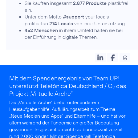
Sie kauften insgesamt
2.877 Produkte
plastikfrei
ein.
Unter dem Motto
#support
your locals
profitierten
274 Locals
von ihrer Unterstützung.
452 Menschen
in ihrem Umfeld halfen sie bei
der Einführung in digitale Themen.
Mit dem Spendenergebnis von Team UP!
unterstützt Telefónica Deutschland / O
das
2
Projekt „Virtuelle Arche“
Die
„Virtuelle Arche“
bietet unter anderem
Hausaufgabenhilfe, Aufklärungsarbeit zum Thema
„Neue Medien und Apps“ und Elternhilfe – und hat vor
allem während der Pandemie an großer Bedeutung
gewonnen. Insgesamt erreicht sie bundesweit zurzeit
rund 2.000 Kinder. Mit der Spende will Telefónica