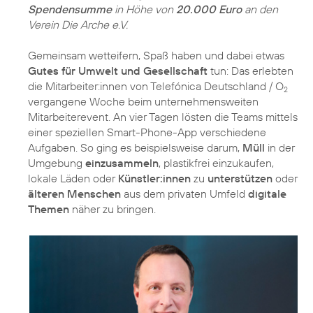
Spendensumme
in Höhe von
20.000 Euro
an den
Verein Die Arche e.V.
Gemeinsam wetteifern, Spaß haben und dabei etwas
Gutes für Umwelt und Gesellschaft
tun: Das erlebten
die Mitarbeiter:innen von Telefónica Deutschland / O
2
vergangene Woche beim unternehmensweiten
Mitarbeiterevent. An vier Tagen lösten die Teams mittels
einer speziellen Smart-Phone-App verschiedene
Aufgaben. So ging es beispielsweise darum,
Müll
in der
Umgebung
einzusammeln
, plastikfrei einzukaufen,
lokale Läden oder
Künstler:innen
zu
unterstützen
oder
älteren Menschen
aus dem privaten Umfeld
digitale
Themen
näher zu bringen.