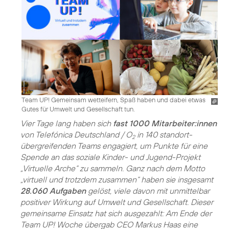
Team UP! Gemeinsam wetteifern, Spaß haben und dabei etwas
Gutes für Umwelt und Gesellschaft tun.
Vier Tage lang haben sich
fast 1000 Mitarbeiter:innen
von Telefónica Deutschland / O
in 140 standort­
2
übergrei­fenden Teams engagiert, um Punkte für eine
Spende an das soziale Kinder- und Jugend-Projekt
„Virtuelle Arche“ zu sammeln. Ganz nach dem Motto
„virtuell und trotzdem zusammen“ haben sie insgesamt
28.060 Aufgaben
gelöst, viele davon mit unmittelbar
positiver Wirkung auf Umwelt und Gesellschaft. Dieser
gemeinsame Einsatz hat sich ausgezahlt: Am Ende der
Team UP! Woche übergab CEO Markus Haas eine