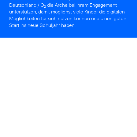
Deutschland / O
die Arche bei ihrem Engagement
2
unterstützen, damit möglichst viele Kinder die digitalen
Möglichkeiten für sich nutzen können und einen guten
Start ins neue Schuljahr haben.