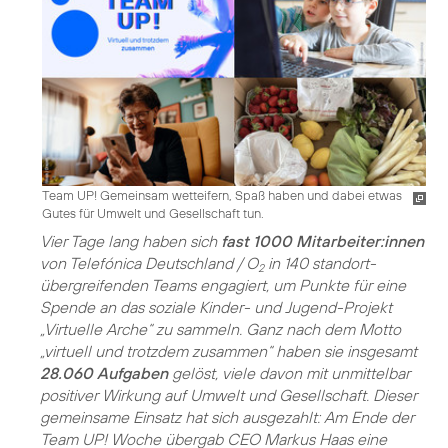
Team UP! Gemeinsam wetteifern, Spaß haben und dabei etwas
Gutes für Umwelt und Gesellschaft tun.
Vier Tage lang haben sich
fast 1000 Mitarbeiter:innen
von Telefónica Deutschland / O
in 140 standort­
2
übergrei­fenden Teams engagiert, um Punkte für eine
Spende an das soziale Kinder- und Jugend-Projekt
„Virtuelle Arche“ zu sammeln. Ganz nach dem Motto
„virtuell und trotzdem zusammen“ haben sie insgesamt
28.060 Aufgaben
gelöst, viele davon mit unmittelbar
positiver Wirkung auf Umwelt und Gesellschaft. Dieser
gemeinsame Einsatz hat sich ausgezahlt: Am Ende der
Team UP! Woche übergab CEO Markus Haas eine