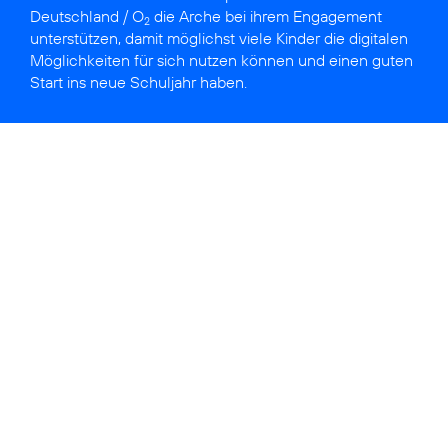
Deutschland / O
die Arche bei ihrem Engagement
2
unterstützen, damit möglichst viele Kinder die digitalen
Möglichkeiten für sich nutzen können und einen guten
Start ins neue Schuljahr haben.