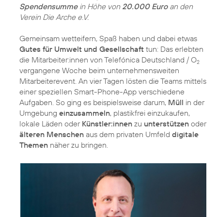
Spendensumme
in Höhe von
20.000 Euro
an den
Verein Die Arche e.V.
Gemeinsam wetteifern, Spaß haben und dabei etwas
Gutes für Umwelt und Gesellschaft
tun: Das erlebten
die Mitarbeiter:innen von Telefónica Deutschland / O
2
vergangene Woche beim unternehmensweiten
Mitarbeiterevent. An vier Tagen lösten die Teams mittels
einer speziellen Smart-Phone-App verschiedene
Aufgaben. So ging es beispielsweise darum,
Müll
in der
Umgebung
einzusammeln
, plastikfrei einzukaufen,
lokale Läden oder
Künstler:innen
zu
unterstützen
oder
älteren Menschen
aus dem privaten Umfeld
digitale
Themen
näher zu bringen.