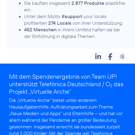
Sie kauften insgesamt
2.877 Produkte
plastikfrei
ein.
Unter dem Motto
#support
your locals
profitierten
274 Locals
von ihrer Unterstützung.
452 Menschen
in ihrem Umfeld halfen sie bei
der Einführung in digitale Themen.
Mit dem Spendenergebnis von Team UP!
unterstützt Telefónica Deutschland / O
das
2
Projekt „Virtuelle Arche“
Die
„Virtuelle Arche“
bietet unter anderem
Hausaufgabenhilfe, Aufklärungsarbeit zum Thema
„Neue Medien und Apps“ und Elternhilfe – und hat vor
allem während der Pandemie an großer Bedeutung
gewonnen. Insgesamt erreicht sie bundesweit zurzeit
rund 2.000 Kinder. Mit der Spende will Telefónica