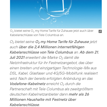
O
bietet seine O
my Home Tarife für Zuhause jetzt auch über
2
2
Kabelanschlüsse von Tele Columbus an.
O
bietet seine
O
my Home Tarife für Zuhause
jetzt
2
2
auch
über die 2,4 Millionen internetfähigen
Kabelanschlüsse von Tele Columbus
an.
Ab dem 21.
Juli 2021
erweitert die Marke O
damit die
2
Netzinfrastruktur für ihr Festnetzangebot, das über
einen breiten und einzigartigen Technologie-Mix aus
DSL, Kabel, Glasfaser und 4G/5G-Mobilfunk realisiert
wird. Nach der bereits erfolgten Anbindung an das
Vodafone-Kabelnetz
erreicht O
durch die
2
Partnerschaft mit Tele Columbus als zweitgrößtem
deutschen Kabelnetzanbieter dann
mehr als 26
Millionen Haushalte mit Festnetz über
Kabelanschlüsse
.