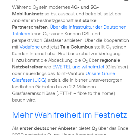
Während O
sein modernes
4G- und 5G-
2
Mobilfunknetz
selbst ausbaut und betreibt, setzt der
Anbieter im Festnetzgeschäft auf
starke
Partnerschaften
.
Über die Infrastruktur der Deutschen
Telekom
kann O
seinen Kunden DSL und
2
perspektivisch Glasfaser anbieten. Über die Kooperation
mit
Vodafone
und jetzt
Tele Columbus
stellt O
seinen
2
Kunden Internet über Breitbandkabel zur Verfügung.
Hinzu kommt die Abdeckung, die O
über
regionale
2
Netzbetreiber
wie
EWE TEL und wilhelm.tel
(Glasfaser)
oder neuerdings das Joint-Venture
Unsere Grüne
Glasfaser (UGG)
erzielt, die in bisher unterversorgten
ländlichen Gebieten bis zu 2,2 Millionen
Glasfaseranschlüsse („FTTH“ – fibre to the home)
bauen wird.
Mehr Wahlfreiheit im Festnetz
Als
erster deutscher Anbieter
bietet
O
über das Ende
2
2020 gestartete O
my Home Angebot einen