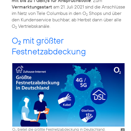
mit bis zu 1 GBit/s für Anspruchsvolle
. Zum
Vermarktungsstart
am 21. Juli 2021 sind die Anschlüsse
im Netz von Tele Columbus in den O
Shops und über
2
den Kundenservice buchbar; ab Herbst dann über alle
O
Vertriebskanäle.
2
O
mit größter
2
Festnetzabdeckung
O
bietet die größte Festnetzabdeckung in Deutschland.
2