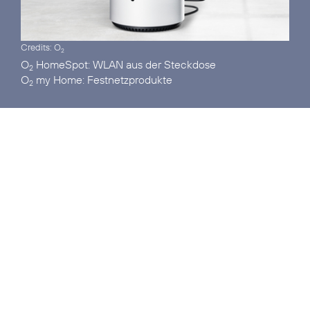
Credits: O
2
O
HomeSpot:
2
O
my Home:
2