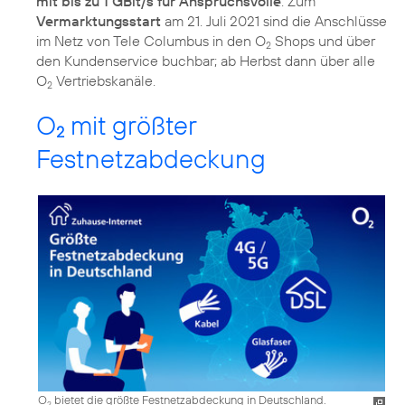
mit bis zu 1 GBit/s für Anspruchsvolle
. Zum
Vermarktungsstart
am 21. Juli 2021 sind die Anschlüsse
im Netz von Tele Columbus in den O
Shops und über
2
den Kundenservice buchbar; ab Herbst dann über alle
O
Vertriebskanäle.
2
O
mit größter
2
Festnetzabdeckung
O
bietet die größte Festnetzabdeckung in Deutschland.
2