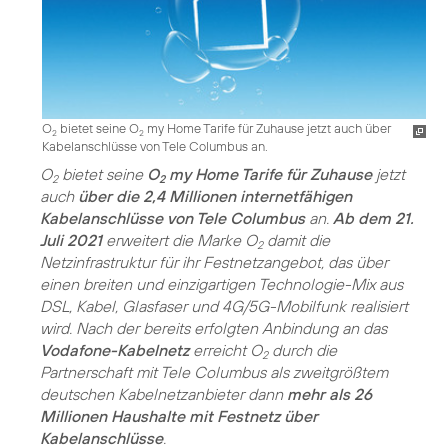
O
bietet seine O
my Home Tarife für Zuhause jetzt auch über
2
2
Kabelanschlüsse von Tele Columbus an.
O
bietet seine
O
my Home Tarife für Zuhause
jetzt
2
2
auch
über die 2,4 Millionen internetfähigen
Kabelanschlüsse von Tele Columbus
an.
Ab dem 21.
Juli 2021
erweitert die Marke O
damit die
2
Netzinfrastruktur für ihr Festnetzangebot, das über
einen breiten und einzigartigen Technologie-Mix aus
DSL, Kabel, Glasfaser und 4G/5G-Mobilfunk realisiert
wird. Nach der bereits erfolgten Anbindung an das
Vodafone-Kabelnetz
erreicht O
durch die
2
Partnerschaft mit Tele Columbus als zweitgrößtem
deutschen Kabelnetzanbieter dann
mehr als 26
Millionen Haushalte mit Festnetz über
Kabelanschlüsse
.