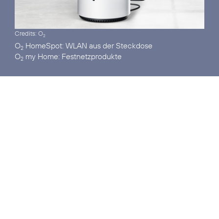
Credits: O
2
O
HomeSpot:
2
O
my Home:
2