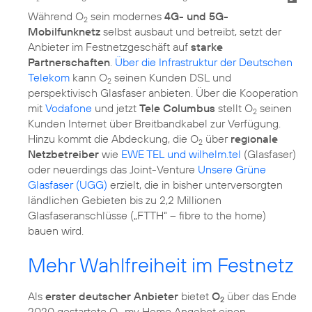
Während O
sein modernes
4G- und 5G-
2
Mobilfunknetz
selbst ausbaut und betreibt, setzt der
Anbieter im Festnetzgeschäft auf
starke
Partnerschaften
.
Über die Infrastruktur der Deutschen
Telekom
kann O
seinen Kunden DSL und
2
perspektivisch Glasfaser anbieten. Über die Kooperation
mit
Vodafone
und jetzt
Tele Columbus
stellt O
seinen
2
Kunden Internet über Breitbandkabel zur Verfügung.
Hinzu kommt die Abdeckung, die O
über
regionale
2
Netzbetreiber
wie
EWE TEL und wilhelm.tel
(Glasfaser)
oder neuerdings das Joint-Venture
Unsere Grüne
Glasfaser (UGG)
erzielt, die in bisher unterversorgten
ländlichen Gebieten bis zu 2,2 Millionen
Glasfaseranschlüsse („FTTH“ – fibre to the home)
bauen wird.
Mehr Wahlfreiheit im Festnetz
Als
erster deutscher Anbieter
bietet
O
über das Ende
2
2020 gestartete O
my Home Angebot einen